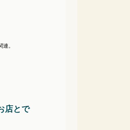
関連。
お店とで