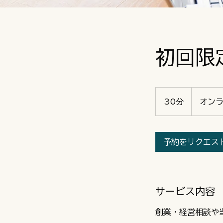
初回限
30分
3
オン
0
分
予約をリクエス
サービス内容
創業・経営相談や