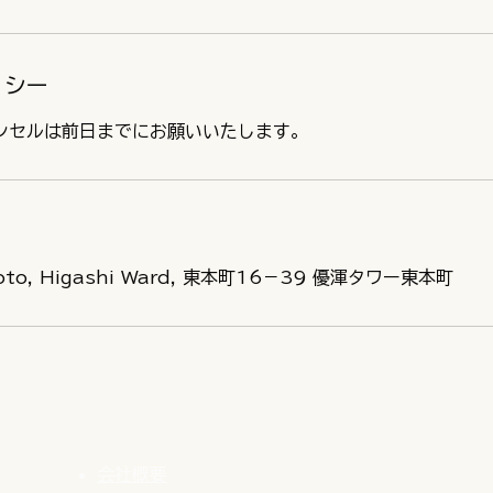
リシー
moto, Higashi Ward, 東本町16−39 優渾タワー東本町
会社概要