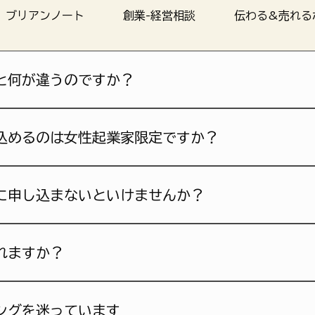
ブリアンノート
創業-経営相談
伝わる&売れる
と何が違うのですか？
を扱う公的窓口です。基本に基づき専門的なアドバイスは行い
ータのお渡しなどは行なっていません。
込めるのは女性起業家限定ですか？
客が多いビジネスとしています。無料相談でお話しを聞いた上
に申し込まないといけませんか？
集客・販促にお役立ていただけるサービスをご案内することも
ーク実施+1ヶ月後の効果測定後に必要に応じて、適宜ご相談
れますか？
OOM使用）どちらでも受けていただけます。マップの共有は
ングを迷っています