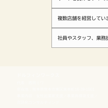
モヤモヤがある段階である「
が良いと思います。30分無
複数店舗を経営してい
本ワークは1店舗（1事業）
上を同日・同一セッションで
社員やスタッフ、業務
はい、同席いただけます。た
加人数・店舗数によっては追
ドルフィンワークス
代表：西田ミワ
所在地：熊本県熊本市東区東本町16-39-1001
事業内容：女性起業家支援／事業再構築支援／
言語化コンサルティング