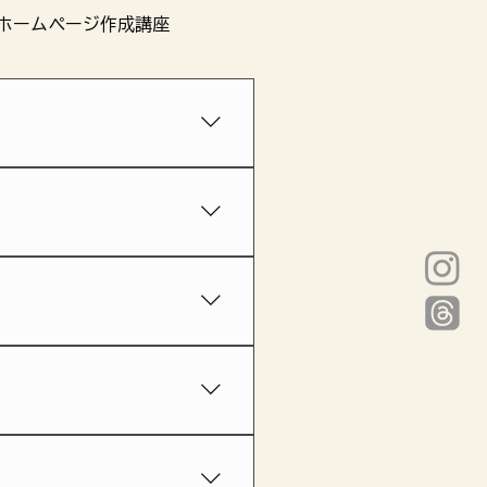
ホームページ作成講座
ますが、心理学や実際の営業
でご案内します。
ありますが、このワークは単
いただければと思います。
オンラインホワイトボードで