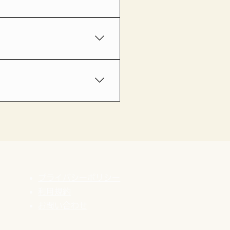
らないうちにご相談されるの
が基本となります。 2店舗以
談でご相談ください。
場合があります。 また、参
ご相談ください。
プライバシーポリシー
利用規約
​お問い合わせ