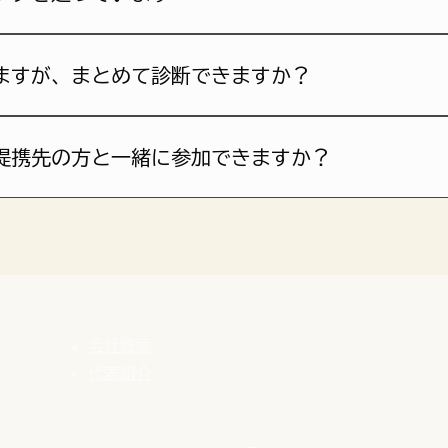
今」が受けるタイミングです。状況を先送りし、機会損失にな
料相談で判断いただければと思います。
ますが、まとめて診断できますか？
を対象とした90分構成です。店舗ごとにお申し込みいただくの
扱うご希望の場合は、別途お見積りになります。まずは無料相
提携先の方と一緒に参加できますか？
だし、複数名でのご参加は、対話の進め方や時間配分が変わる
加料金が発生することがあります。まずは無料相談でご状況を
会社概要
代表紹介