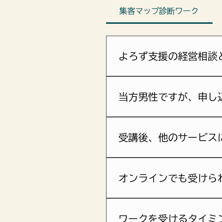
集客マップ診断ワーク
よろず支援の経営相談
よろず支援は幅広い経営相談
状態も含めた、深い考察やデ
当方男性ですが、申し
ターゲットを女性の方・女性
受講後、他のサービス
ご相談内容や状況によっては
独で完結しています。診断ワ
オンラインでも受けら
はい。対面・オンライン（Z
画面共有にて行います。
ワークを受けるタイミ