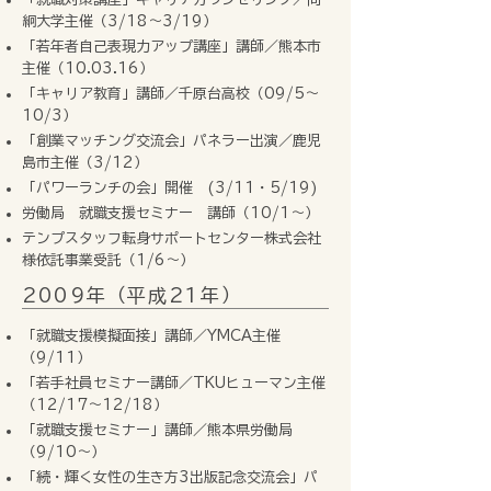
絅大学主催（3/18～3/19）
「若年者自己表現力アップ講座」講師／熊本市
主催（10.03.16）
「キャリア教育」講師／千原台高校（09/5〜
10/3）
「創業マッチング交流会」パネラー出演／鹿児
島市主催（3/12）
「パワーランチの会」開催 (3/11・5/19)
労働局 就職支援セミナー 講師（10/1～）
テンプスタッフ転身サポートセンター株式会社
様依託事業受託（1/6～）
2009年（平成21年）
「就職支援模擬面接」講師／YMCA主催
（9/11）
「若手社員セミナー講師／TKUヒューマン主催
（12/17～12/18）
「就職支援セミナー」講師／熊本県労働局
（9/10～）
「続・輝く女性の生き方3出版記念交流会」パ