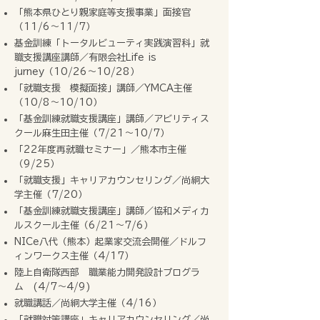
「熊本県ひとり親家庭等支援事業」面接官
（11/6～11/7）
基金訓練「トータルビューティ実践演習科」就
職支援講座講師／有限会社Life is
jurney（10/26～10/28）
「就職支援 模擬面接」講師／YMCA主催
（10/8～10/10）
「基金訓練就職支援講座」講師／アビリティス
クール麻生田主催（7/21～10/7）
「22年度再就職セミナー」／熊本市主催
（9/25）
「就職支援」キャリアカウンセリング／尚絅大
学主催（7/20）
「基金訓練就職支援講座」講師／協和メディカ
ルスクール主催（6/21～7/6）
NICe八代（熊本）起業家交流会開催／ドルフ
ィンワークス主催（4/17）
陸上自衛隊西部 職業能力開発設計プログラ
ム (4/7～4/9)
就職講話／尚絅大学主催（4/16）
「就職対策講座」キャリアカウンセリング／尚