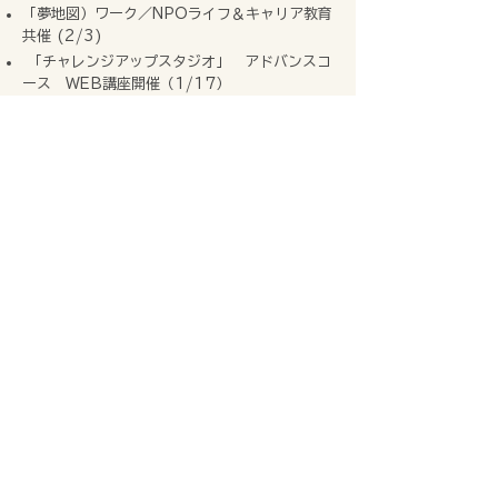
「夢地図）ワーク／NPOライフ＆キャリア教育
共催 (2/3)
「チャレンジアップスタジオ」 アドバンスコ
ース WEB講座開催（1/17）
2008年（平成20年）
「チャレンジアップスタジオ」 アドバンスコ
ース WEB講座開催（9/27）
熊本市中央公民館女性セミナー「シニアブログ
講座（（前編/後編）」開催（7/25・8/22）
戦略！ビジネスブログ講座 「 企業WEBサイ
トをブログで作ろう！基礎編 」開催／ドルフィ
ンワークス主催（6/21）
実践ブログ講座「夢を叶えるブログ術」開催／
ドルフィンワークス主催（5/24）
「パワーランチの会」開催／ドルフィンワーク
ス主催（5/16・9/11）
「第1回ブロガー交流会」開催／ドルフィンワ
ークス主催（4/19）
NPO法人ライフ＆キャリア教育サポートサポー
トスタッフ活動開始（5月～）