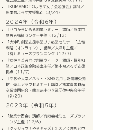
融公庫主催／熊本県よろず支援拠点（6/17）
「KUMAMOTOよろず女子会勉強会」講師／
熊本県よろず支援拠点（3/24）
2024年（令和6年）
「ゼロから始める創業セミナー」講師／熊本市
勤労者福祉センター主催（12/12）
「大津町創業支援事業プチ起業セミナー「広報
戦略（オンライン）」講師／大津町主催／
（有）ミューズプランニング（12/7）
「女性×若者向け創業ウィーク」講師・個別相
談／日本政策金融公庫主催／熊本県よろず支援
拠点（11/7）
「やおや大学／ネット・SNS活用した情報受発
信」売上アップセミナー」講師／熊本青果食品
商業協同組合・熊本県中小企業団体中央会主催
（9/20）
2023年（令和5年）
「起業学習会」講師／有限会社ミューズプラン
ニング主催（12/6）
「グッジョブ！やるキッズ」出店／くまもと中