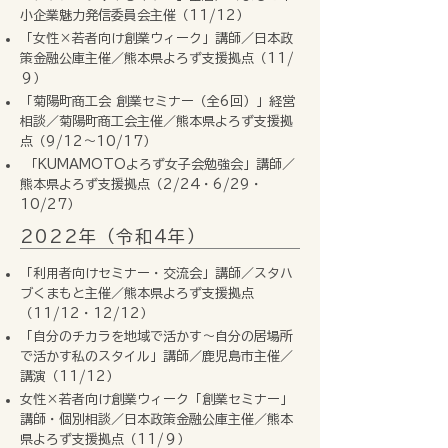
小企業魅力発信委員会主催（11/12）
「女性×若者向け創業ウィーク」講師／日本政
策金融公庫主催／熊本県よろず支援拠点（11/
９）
「菊陽町商工会 創業セミナー（全6回）」経営
相談／菊陽町商工会主催／熊本県よろず支援拠
点（9/12〜10/17）
「KUMAMOTOよろず女子会勉強会」講師／
熊本県よろず支援拠点（2/24・6/29・
10/27）
2022年（令和4年）
「利用者向けセミナー・交流会」講師／スタハ
ブくまもと主催／熊本県よろず支援拠点
（11/12・12/12）
「自分のチカラを地域で活かす～自分の居場所
で活かす私のスタイル」講師／鹿児島市主催／
講演（11/12）
女性×若者向け創業ウィーク「創業セミナー」
講師・個別相談／日本政策金融公庫主催／熊本
県よろず支援拠点（11/９）