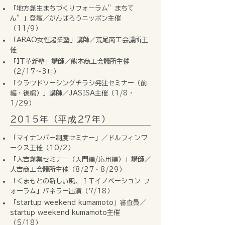
「地方創生まちづくりフォーラム”まちて
ん”」登壇／がんばろうニッポン主催
（11/9）
「ARAO女性起業塾」講師／荒尾商工会議所主
催
「IT革新塾」講師／熊本商工会議所主催
（2/17〜3月）
「クラウドソーシングチラシ発注セミナー（前
編・後編）」講師／JASISA主催（1/8・
1/29）
2015年（平成27年）
「マイナンバー制度セミナー」／ドルフィンワ
ークス主催（10/2）
「人吉創業セミナー（入門編/応用編）」講師／
人吉商工会議所主催（8/27・8/29）
「くまもとの新しい風、ＩＴイノベーション フ
ォーラム」パネラー出演（7/18）
「startup weekend kumamoto」審査員／
startup weekend kumamoto主催
（5/18）