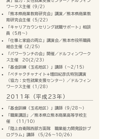
演」協力：女性就業支援センター／ドルフィン
ワークス主催（9/2）
「熊本県商業教育研究会」講演／熊本県商業教
育研究会主催（5/22）
「キャリアカウンセリング就職サポート」相談
員（5月～）
「仕事と家庭の両立」講演会／熊本市役所職員
組合主催（2/25）
「パワーランチの会」開催／ドルフィンワーク
ス主催 20(2/23）
「基金訓練（玉名地区）」講師（～2/15）
「ペチャクチャナイト+増田紀彦氏特別講演
（協力：女性就業支援センター）／ドルフィン
ワークス主催（1/28）
2011年（平成23年）
「基金訓練（玉名地区）」講師（9/28～）
「職業講話」／熊本県立熊本商業高等学校主
催 （11/10）
「陸上自衛隊西部方面隊 職業能力開発設計プ
ログラム」講師 （5/26～10/26）