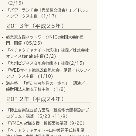
（2/15）
「パワーランチ会（異業種交流会）」／ドルフ
ィンワークス主催 （1/17）
2013年（平成25年）
起業家支援ネットワークNICe全国大会in福
岡 開催（05/25）
「ペチャクチャナイトin筑後」後援／株式会社
オフィスtanaka主催(3/2)
「九州ビジネス交配会in熊本」後援(2/15)
「WEBサイト徹底改良勉強会」講師／ドルフィ
ンワークス主催 (1/10)
海舟塾 「新たな可能性の一歩へ」 講演／一
般財団法人熊本学校主催 (1/8)
2012年（平成24年）
「陸上自衛隊西部方面隊 職業能力開発設計プ
ログラム」講師 （5/23～11/9）
「YMCA 就職支援」模擬面接講師（9/20）
「ペチャクチャナイト+田中美智子氏特別講