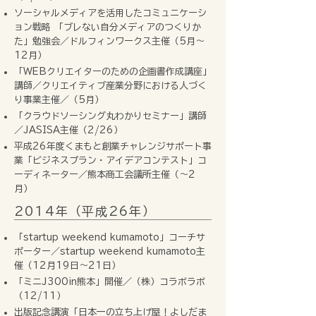
ソーシャルメディアを活用したコミュニケーシ
ョン戦略 「ブレない自分メディアのつくりか
た」勉強会／ドルフィンワークス主催（5月〜
12月）
「WEBクリエイターのための企画書作成講座」
講師／クリエイティブ産業分野における人づく
り事業主催／（5月）
「クラウドソーシング丸わかりセミナー」講師
／JASISA主催（2/26）
平成26年度くまもと創業チャレンジサポート事
業「ビジネスプラン・アイデアコンテスト」コ
ーディネーター／熊本商工会議所主催（～2
月）
2014年（平成26年）
「startup weekend kumamoto」コーチサ
ポーター／startup weekend kumamoto主
催（12月19日〜21日）
「ミニJ300in熊本」開催／（株）コラボラボ
（12/11）
出版記念講演「日本一の立ち上げ屋！よしだま