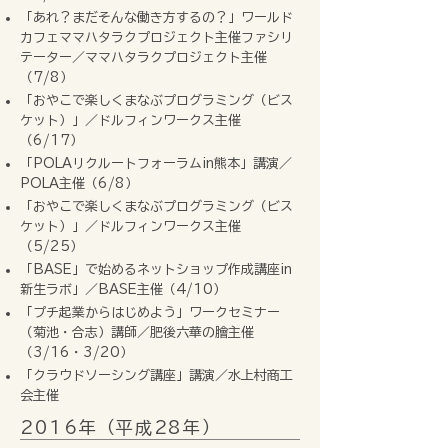
「あれ？まだそんな働き方するの？」ワールド
カフェママハタラクプロジェクト主催ファシリ
テーター／ママハタラクプロジェクト主催
（7/8）
「おやこで楽しくまなぶプログラミング（ビス
ケット）」／ドルフィンワークス主催
（6/17）
「POLAリクルートフォーラムin熊本」講演／
POLA主催（6/8）
「おやこで楽しくまなぶプログラミング（ビス
ケット）」／ドルフィンワークス主催
（5/25）
「BASE」で始めるネットショップ作成講座in
新生ラボ」／BASE主催（4/10）
「プチ起業からはじめよう」ワークセミナー
（菊池・合志）講師／肥後六華の膾主催
（3/16・3/20）
「クラウドソーシング講座」講演／水上村商工
会主催
2016年（平成28年）