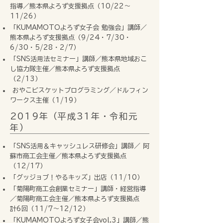
指導／熊本県よろず支援拠点（10/22〜
11/26）
「KUMAMOTOよろず女子会 勉強会」講師／
熊本県よろず支援拠点（9/24・7/30・
6/30・5/28・2/7）
「SNS活用法セミナー」講師／熊本県地域おこ
し協力隊主催／熊本県よろず支援拠点
（2/13）
おやこビスケットプログラミング／ドルフィン
ワークス主催（1/19）
2019年（平成31年・令和元
年）
「SNS活用＆キャッシュレス研修会」講師／ 阿
蘇市商工会主催／熊本県よろず支援拠点
（12/17）
「グッジョブ！やるキッズ」出店（11/10）
「菊陽町商工会創業セミナー」講師・経営指導
／菊陽町商工会主催／熊本県よろず支援拠点
計6回（11/7〜12/12）
「KUMAMOTOよろず女子会vol.3」講師／熊