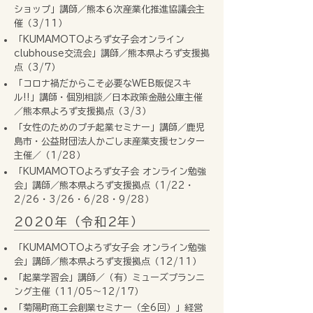
ショップ」講師／熊本６次産業化推進協議会主
催（3/11）
「KUMAMOTOよろず女子会オンライン
clubhouse交流会」講師／熊本県よろず支援拠
点（3/7）
「コロナ禍だからこそ必要なWEB販促スキ
ル!!」講師・個別相談／日本政策金融公庫主催
／熊本県よろず支援拠点（3/3）
「女性のためのプチ起業セミナー」講師／鹿児
島市・公益財団法人かごしま産業支援センター
主催／（1/28）
「KUMAMOTOよろず女子会 オンライン勉強
会」講師／熊本県よろず支援拠点（1/22・
2/26・3/26・6/28・9/28）
2020年（令和2年）
「KUMAMOTOよろず女子会 オンライン勉強
会」講師／熊本県よろず支援拠点（12/11）
「起業学習会」講師／（有）ミューズプランニ
ング主催（11/05〜12/17）
「菊陽町商工会創業セミナー（全6回）」経営