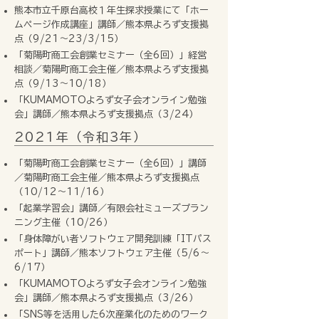
熊本市立千原台高校１年生探求授業にて「ホー
ムページ作成講座」講師／熊本県よろず支援拠
点（9/21〜23/3/15）
「菊陽町商工会創業セミナー（全6回）」経営
相談／菊陽町商工会主催／熊本県よろず支援拠
点（9/13〜10/18）
「KUMAMOTOよろず女子会オンライン勉強
会」講師／熊本県よろず支援拠点（3/24）
2021年（令和3年）
「菊陽町商工会創業セミナー（全6回）」講師
／菊陽町商工会主催／熊本県よろず支援拠点
（10/12〜11/16）
「起業学習会」講師／有限会社ミューズプラン
ニング主催（10/26）
「身体障がい者ソフトウェア開発訓練「ITパス
ポート」講師／熊本ソフトウェア主催（5/6〜
6/17）
「KUMAMOTOよろず女子会オンライン勉強
会」講師／熊本県よろず支援拠点（3/26）
「SNS等を活用した6次産業化のためのワーク