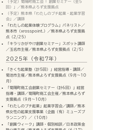
（予定）菊陽町商工会「 創業セミナー（全5
回）」／熊本県よろず支援拠点
（予定）熊本県「わたしのプチ起業・起業学習
会」／講師
「わたしの起業体験プログラム」パネリスト
／
熊本市（xrosspoint.）／熊本県よろず支援拠
点
（2/25）
「キラリかがやけ創業セミナー」スポット講師
／玉名市主催／熊本県よろず支援拠点（2/5）
2025年（令和7年）
「きくち起業塾（計5回）」経営指導・講師／
菊池市主催／熊本県よろず支援拠点（9月〜10
月）
「菊陽町商工会創業セミナー（計6回）」経営
指導・講師／菊陽町商工会主催／熊本県よろず
支援拠点（9月〜10月）
「わたしのプチ起業」起業学習会／講師／熊本
県女性の起業支援事業（企画（有）ミューズプ
ランニング）／（10月）
「創業ウィーク」講師・個別相談／日本政策金