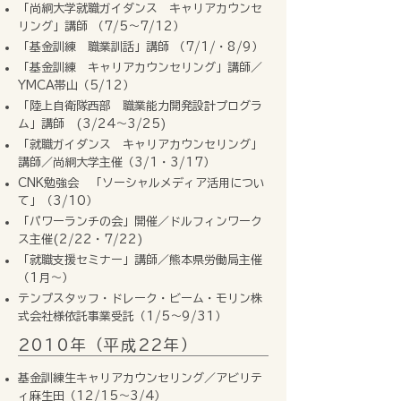
「尚絅大学就職ガイダンス キャリアカウンセ
リング」講師 （7/5～7/12）
「基金訓練 職業訓話」講師 （7/1/・8/9）
「基金訓練 キャリアカウンセリング」講師／
YMCA帯山（5/12）
「陸上自衛隊西部 職業能力開発設計プログラ
ム」講師 (3/24～3/25)
「就職ガイダンス キャリアカウンセリング」
講師／尚絅大学主催（3/1・3/17）
CNK勉強会 「ソーシャルメディア活用につい
て」（3/10）
「パワーランチの会」開催／ドルフィンワーク
ス主催(2/22・7/22)
「就職支援セミナー」講師／熊本県労働局主催
（1月～）
テンプスタッフ・ドレーク・ビーム・モリン株
式会社様依託事業受託（1/5～9/31）
2010年（平成22年）
基金訓練生キャリアカウンセリング／アビリテ
ィ麻生田（12/15～3/4）