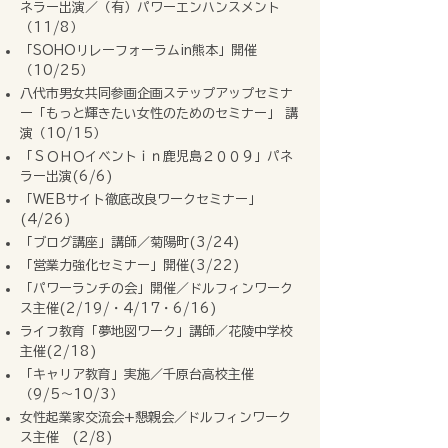
ネラー出演／（有）パワーエンハンスメント
（11/8）
「SOHOリレーフォーラムin熊本」開催
（10/25）
八代市男女共同参画企画ステップアップセミナ
ー「もっと輝きたい女性のためのセミナー」 講
演（10/15）
「ＳＯＨＯイベントｉｎ鹿児島２００９」パネ
ラー出演(6/6)
「WEBサイト徹底改良ワークセミナー」
(4/26)
「ブログ講座」講師／菊陽町(3/24)
「営業力強化セミナー」開催(3/22)
「パワーランチの会」開催／ドルフィンワーク
ス主催(2/19/・4/17・6/16)
ライフ教育「夢地図ワーク」講師／花陵中学校
主催(2/18)
「キャリア教育」実施／千原台高校主催
（9/5〜10/3）
女性起業家交流会+懇親会／ドルフィンワーク
ス主催 (2/8)