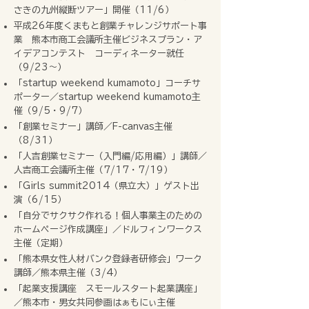
さきの九州縦断ツアー」開催（11/6）
平成26年度くまもと創業チャレンジサポート事
業 熊本市商工会議所主催ビジネスプラン・ア
イデアコンテスト コーディネーター就任
（9/23〜）
「startup weekend kumamoto」コーチサ
ポーター／startup weekend kumamoto主
催（9/5・9/7）
「創業セミナー」講師／F-canvas主催
（8/31）
「人吉創業セミナー（入門編/応用編）」講師／
人吉商工会議所主催（7/17・7/19）
「Girls summit2014（県立大）」ゲスト出
演（6/15）
「自分でサクサク作れる！個人事業主のための
ホームページ作成講座」／ドルフィンワークス
主催（定期）
「熊本県女性人材バンク登録者研修会」ワーク
講師／熊本県主催（3/4）
「起業支援講座 スモールスタート起業講座」
／熊本市・男女共同参画はぁもにぃ主催