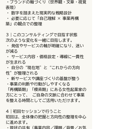
・ブランドの軸づくり（世界観・文章・視覚
表現）
・ 数字を踏まえた現実的な戦略設計
・ 必要に応じて「自己理解 × 事業再構
築」の観点での整理
3｜このコンサルティングで目指す状態
次のような変化を一緒に目指します。
・ 発信やサービスの軸が明確になり、迷い
が減る
・ サービス内容・価格設定・導線に一貫性
が生まれる
・ 自分の“現在地”と“これからの方向
性”が整理される
・ 新サービスや講座づくりの基盤が整う
・事業の判断や行動がしやすくなる
「再構築期」「模索期」にある女性起業家の
方にとって、 ご自身の文脈に合わせて事業
を整える時間としてご活用いただけます。
4｜初回セッションで行うこと
初回は、全体像の把握と方向性の整理を中心
に進めます。
・現状の共有（事業内容／課題／背景／お気