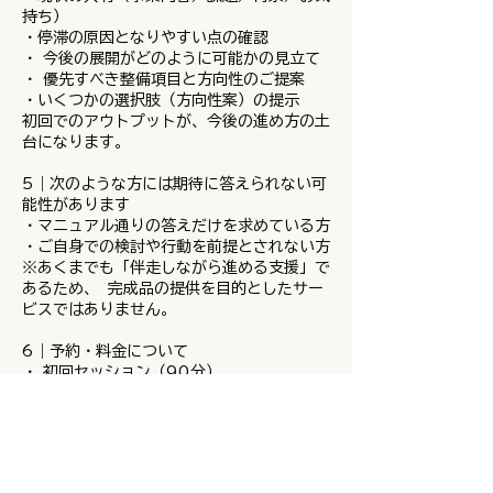
持ち）
・停滞の原因となりやすい点の確認
・ 今後の展開がどのように可能かの見立て
・ 優先すべき整備項目と方向性のご提案
・いくつかの選択肢（方向性案）の提示
初回でのアウトプットが、今後の進め方の土
台になります。
5｜次のような方には期待に答えられない可
能性があります
・マニュアル通りの答えだけを求めている方
・ご自身での検討や行動を前提とされない方
※あくまでも「伴走しながら進める支援」で
あるため、 完成品の提供を目的としたサー
ビスではありません。
6｜予約・料金について
・ 初回セッション（90分）
・Zoom／オンラインにて実施
・料金は予約画面にてご確認いただけます
ご相談内容に応じて、継続サポートやプログ