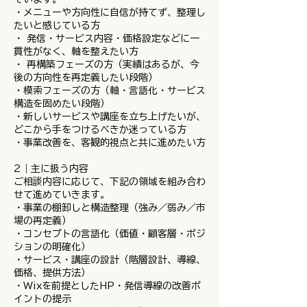
・メニューや方向性に自信が持てず、整理し
たいと感じている方
・ 発信・サービス内容・価格設定などに一
貫性がなく、軸を整えたい方
・ 再構築フェーズの方（実績はあるが、今
後の方向性を再定義したい段階）
・模索フェーズの方（軸・言語化・サービス
構造を固めたい段階）
・新しいサービスや講座を立ち上げたいが、
どこから手をつけるべきか迷っている方
・事業改善を、客観的視点と共に進めたい方
2｜主に扱う内容
ご相談内容に応じて、下記の領域を組み合わ
せて進めていきます。
・事業の棚卸しと構造整理（強み／弱み／市
場の再定義）
・コンセプトの言語化（価値・顧客層・ポジ
ションの明確化）
・サービス・講座の設計（階層設計、導線、
価格、提供方法）
・Wixを前提としたHP・発信導線の改善ポ
イントの提示