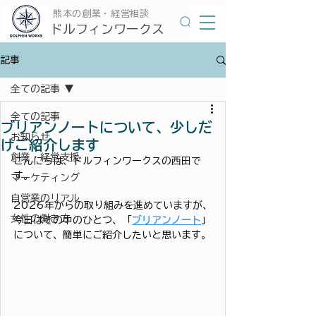
​熊本の創業・経営相談
​ドルフィンワークス
記事
全ての記事
全ての記事
ブリアンノートについて、少しだ
お知らせ
けご紹介します
創業・経営支援
こんにちは、ドルフィンワークスの西田で
す。
マーケティング
自営業のリアル
2026年からの取り組みを進めていますが、
女性の働き方
今日はその中のひとつ、「
ブリアンノート
」
について、簡単にご紹介したいと思います。