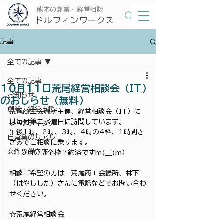
​熊本の創業・経営相談
​ドルフィンワークス
記事
全ての記事
全ての記事
10月11日荒尾経営相談会（IT）
お知らせ
のおしらせ（無料）
創業・経営支援
荒尾商工会議所主催、経営相談会（IT）に
は毎月第二水曜日に訪問しています。
マーケティング
午後1時、2時、3時、4時の4枠、1時間き
自営業のリアル
ざみでご相談に乗ります。
女性の働き方
（10月分は全枠予約済ですm(__)m）
相談ご希望の方は、荒尾商工会議所、林下
（はやしした）さんに電話などでお問い合わ
せください。
☆荒尾経営相談会