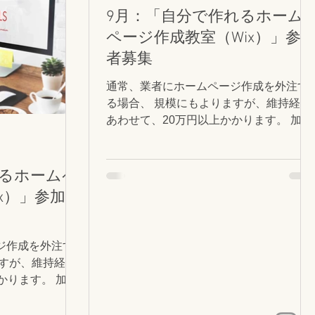
9月：「自分で作れるホーム
ページ作成教室（Wix）」参
者募集
通常、業者にホームページ作成を外注す
る場合、 規模にもよりますが、維持経費
あわせて、20万円以上かかります。 加え
て、ホームページ更新依頼のたびに費用
負担が発生します。 個人経営のショップ
オーナーさんには、なかなかの出費です
れるホームペ
よね。 「そんなにかかるんなら、自分で
x）」参加者
作りたい！」 という方も多いのではない
かと思います。 できるだけお金をかけず
に自分で作れる方法、あります。 16年以
ジ作成を外注す
上ホームページ制作に携わり、
ますが、維持経費
WordpressやJimdoその他色々触ってきた
ります。 加え
なかで、特におすすめしたいのが
頼のたびに費用
「Wix（ウイックス）」というホームペ
人経営のショップ