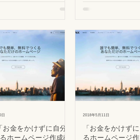
さんには、なかなかの出費です
オーナーさんには、なか
「そんなにかかるんなら、自分で
よね。 「そんなにかかるんなら、自分で
」...
作りたい！」 という方も多いのではない
かと思います。 できる
に自分で作れる方法、あります。
上ホームページ制作に携
WordpressやJimdo
なかで、特におすすめし
「Wix（ウイックス）」
ジ作成支援サービスです
のしやすさなど、群を抜
Wix公式サイト Wix（ウィックス）は、ク
ラウド型CMSサービス
ジ作成の技術や知識、専
ても、パワーポイントを
0日
2018年5月11日
感覚で、自分でホームペ
ます。世界中で人気が高
「お金をかけずに自分
「お金をかけずに
在9000万人の利用者が
るホームページ作成教
るホームページ作