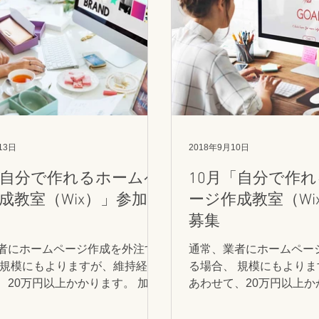
13日
2018年9月10日
「自分で作れるホームペ
10月「自分で作
成教室（Wix）」参加者
ージ作成教室（Wi
募集
者にホームページ作成を外注す
通常、業者にホームペー
 規模にもよりますが、維持経費
る場合、 規模にもより
、20万円以上かかります。 加え
あわせて、20万円以上かか
ムページ更新依頼のたびに費用
て、ホームページ更新依
生します。 個人経営のショップ
負担が発生します。 個