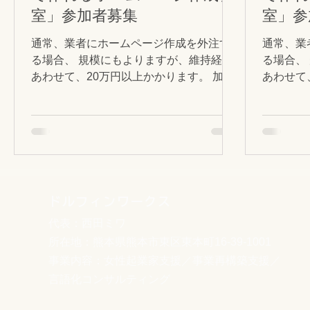
室」参加者募集
室」参
通常、業者にホームページ作成を外注す
通常、業
る場合、 規模にもよりますが、維持経費
る場合、
あわせて、20万円以上かかります。 加え
あわせて
て、ホームページ更新依頼のたびに費用
て、ホー
負担が発生します。 個人経営のショップ
負担が発
オーナーさんには、なかなかの出費です
い（汗）
よね。 「そんなにかかるんなら、自分で
んには、
作りたい！」...
ドルフィンワークス
代表：西田ミワ
所在地：熊本県熊本市東区東本町16-39-1001
事業内容：女性起業家支援／事業再構築支援／
言語化コンサルティング