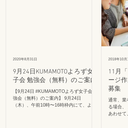
2020年8月31日
2018年10月
9月24日KUMAMOTOよろず女
11月
子会 勉強会（無料）のご案内
ージ作
募集
【9月24日 #KUMAMOTOよろず女子会 勉
強会（無料）のご案内】 9月24日
通常、業
（木）、午前10時〜16時枠内にて、よろ
る場合、
ず女子会勉強会（オンライン）を予定し
あわせて
ています。 ・テーマ別、3人参加見込み
て、ホー
あれば決行。 ・1テーマ90分程度、複数
負担が発