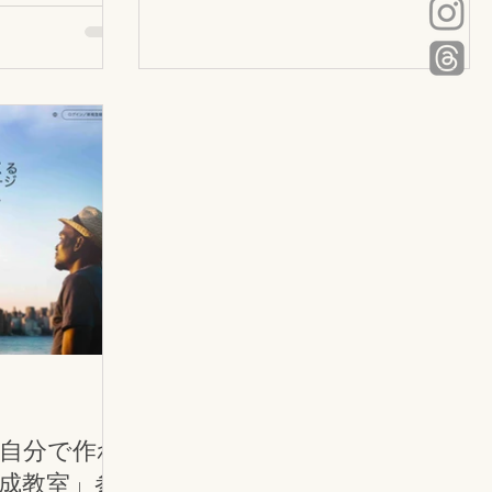
ジ作成支援サービスです。操作性や管理
なかの出費です
のしやすさなど、群を抜いています。
Wix公式サイト Wix（ウィックス）は、ク
ラウド型CMSサービスです。ホームペー
だけお金をかけず
ジ作成の技術や知識、専用ソフトがなく
 16年以
ても、パワーポイントを操作するような
わり、
感覚で、自分でホームページを作成でき
その他色々触ってきた
ます。世界中で人気が高まっており、現
たいのが
在9000万人の利用者がいます。無料で使
というホームペー
用でき、必要に応じて、有料で便利な機
。操作性や管理
能を選択することができます。 専用ソフ
いています。
ト・
です。ホームペー
用ソフトがなく
操作するような
ージを作成でき
まっており、現
自分で作れ
います。無料で使
成教室」参