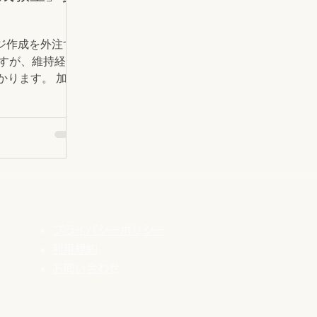
有料で便利な機
専用ソフ
ジ作成を外注す
ますが、維持経費
かります。 加え
頼のたびに費用
れがばかにならな
ョップオーナーさ
すよね。...
プライバシーポリシー
利用規約
​お問い合わせ