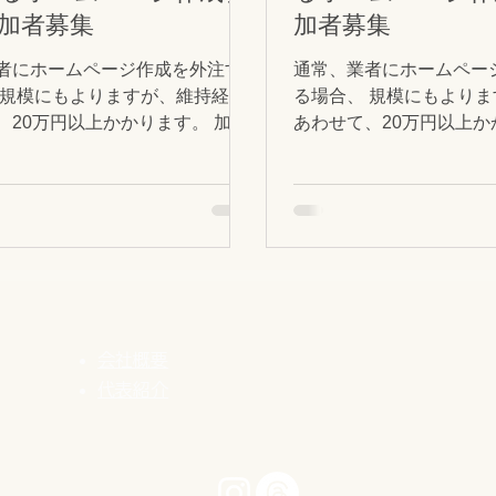
用でき、必要に応じて、
加者募集
加者募集
能を選択することができます。 
ト・
者にホームページ作成を外注す
通常、業者にホームペー
 規模にもよりますが、維持経費
る場合、 規模にもより
、20万円以上かかります。 加え
あわせて、20万円以上か
ムページ更新依頼のたびに費用
て、ホームページ更新依
生します。 これがばかにならな
負担が発生します。 こ
 個人経営のショップオーナーさ
い（汗） 個人経営のシ
なかなかの出費ですよね。...
んには、なかなかの出費で
会社概要
代表紹介