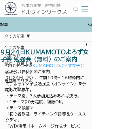
​熊本の創業・経営相談
​ドルフィンワークス
記事
全ての記事
全ての記事
9月24日KUMAMOTOよろず女
お知らせ
子会 勉強会（無料）のご案内
創業・経営支援
【9月24日 
#KUMAMOTOよろず女子会
勉強会（無料）のご案内】
マーケティング
9月24日（木）、午前10時〜16時枠内に
自営業のリアル
て、よろず女子会勉強会（オンライン）を予
女性の働き方
定しています。
・テーマ別、3人参加見込みあれば決行。
・1テーマ90分程度、複数OK。
＜テーマ候補＞
「初心者歓迎・ライティング指導＆ケースス
タディ」
「WIX活用（ホームページ作成サービス）