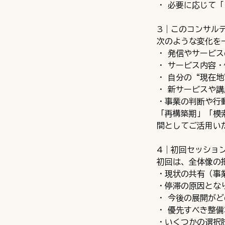
・ 必要に応じて「
3｜このコンサル
次のような変化を
・ 発信やサービ
・ サービス内容
・ 自分の“現在
・ 新サービスや
・事業の判断や行
「再構築期」「模
間としてご活用い
4｜初回セッショ
初回は、全体像の
・現状の共有（事
・停滞の原因とな
・ 今後の展開が
・ 優先すべき整
・いくつかの選択