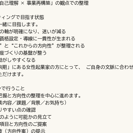
自己理解 × 事業再構築」の観点での整理
ティングで目指す状態
一緒に目指します。
スの軸が明確になり、迷いが減る
・価格設定・導線に一貫性が生まれる
地”と“これからの方向性”が整理される
講座づくりの基盤が整う
動がしやすくなる
索期」にある女性起業家の方にとって、 ご自身の文脈に合わ
ただけます。
ンで行うこと
把握と方向性の整理を中心に進めます。
業内容／課題／背景／お気持ち）
りやすい点の確認
どのように可能かの見立て
備項目と方向性のご提案
肢（方向性案）の提示