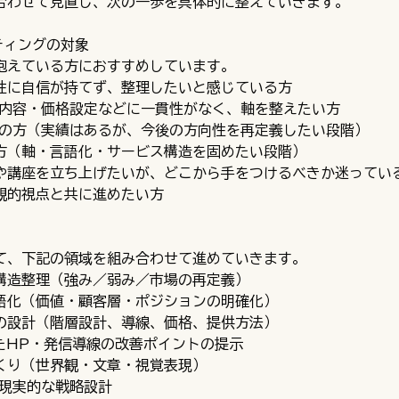
合わせて見直し、次の一歩を具体的に整えていきます。
ティングの対象
抱えている方におすすめしています。
性に自信が持てず、整理したいと感じている方
ス内容・価格設定などに一貫性がなく、軸を整えたい方
ズの方（実績はあるが、今後の方向性を再定義したい段階）
方（軸・言語化・サービス構造を固めたい段階）
や講座を立ち上げたいが、どこから手をつけるべきか迷ってい
観的視点と共に進めたい方
て、下記の領域を組み合わせて進めていきます。
構造整理（強み／弱み／市場の再定義）
語化（価値・顧客層・ポジションの明確化）
の設計（階層設計、導線、価格、提供方法）
したHP・発信導線の改善ポイントの提示
くり（世界観・文章・視覚表現）
た現実的な戦略設計