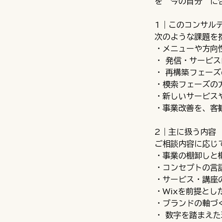
を“今の自分”に
1｜このコンサル
次のような課題を
・メニューや方向
・ 発信・サービ
・ 再構築フェー
・模索フェーズの
・新しいサービス
・事業改善を、客
2｜主に扱う内容
ご相談内容に応じ
・事業の棚卸しと
・コンセプトの言
・サービス・講座
・Wixを前提と
・ブランドの軸づ
・ 数字を踏まえ