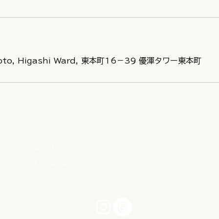
moto, Higashi Ward, 東本町16−39 優渾タワー東本町
会社概要
代表紹介