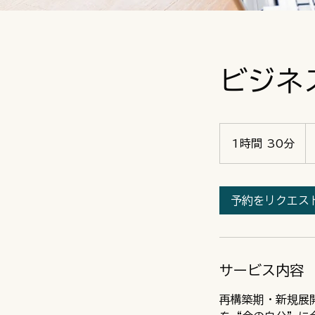
ビジネ
22
円
1時間 30分
1
時
3
0
予約をリクエス
分
サービス内容
再構築期・新規展