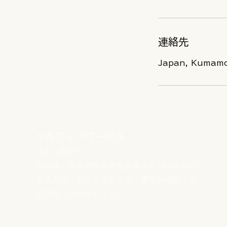
連絡先
Japan, Kuma
ドルフィンワークス
代表：西田ミワ
所在地：熊本県熊本市東区東本町16-39-1001
事業内容：女性起業家支援／事業再構築支援／
言語化コンサルティング