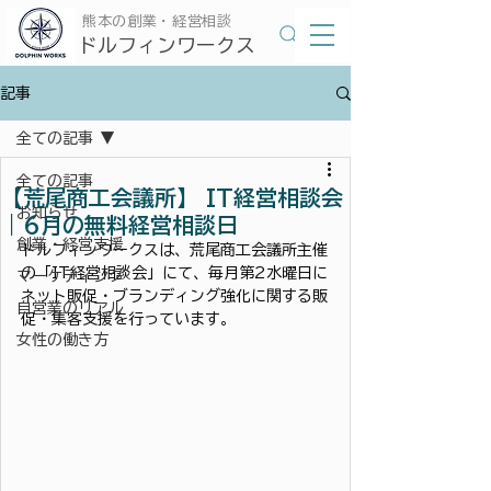
​熊本の創業・経営相談
​ドルフィンワークス
記事
全ての記事
全ての記事
【荒尾商工会議所】 IT経営相談会
お知らせ
｜6月の無料経営相談日
創業・経営支援
ドルフィンワークスは、荒尾商工会議所主催
の「IT経営相談会」にて、毎月第2水曜日に
マーケティング
ネット販促・ブランディング強化に関する販
自営業のリアル
促・集客支援を行っています。
女性の働き方