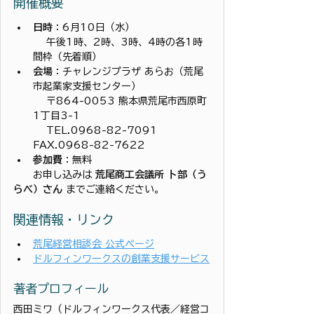
開催概要
日時
：6月10日（水）
 　午後1時、2時、3時、4時の各1時
間枠（先着順）
会場
：チャレンジプラザ あらお（荒尾
市起業家支援センター）
 　〒864-0053 熊本県荒尾市西原町
1丁目3-1
 　TEL.0968-82-7091　
FAX.0968-82-7622
参加費
：無料
　　お申し込みは 
荒尾商工会議所 卜部（う
らべ）さん
 までご連絡ください。
関連情報・リンク
荒尾経営相談会 公式ページ
ドルフィンワークスの創業支援サービス
著者プロフィール
西田ミワ（ドルフィンワークス代表／経営コ