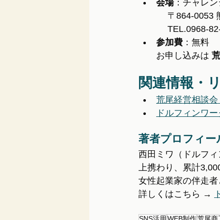
会場
：チャレン
 　〒864-00
 　TEL.0968-8
参加費
：無料
　　お申し込みは 
関連情報・
荒尾経営相談会
ドルフィンワー
著者プロフィー
西田ミワ（ドルフィ
上携わり、累計3,0
女性起業家の伴走者
詳しくはこちら → 
SNS活用
WEB制作
荒尾商