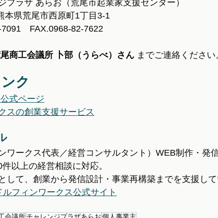
ジプラザ あらお（荒尾市起業家支援センター）
53 熊本県荒尾市西原町1丁目3-1
2-7091　FAX.0968-82-7622
荒尾商工会議所 卜部（うらべ）さん
 までご連絡ください
リンク
 公式ページ
クスの創業支援サービス
ル
ンワークス代表／経営コンサルタント）WEB制作・発信
00件以上の経営相談に対応。
として、創業から発信設計・事業再構築までを支援して
ドルフィンワークス公式サイト
工会議所
チャレンジプラザあらお
個人事業主