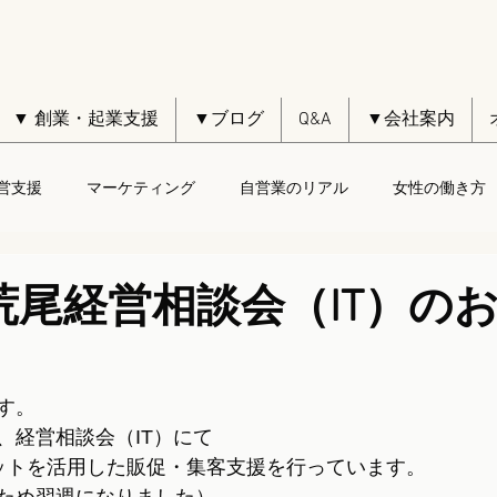
▼ 創業・起業支援
▼ブログ
Q&A
▼会社案内
営支援
マーケティング
自営業のリアル
女性の働き方
日荒尾経営相談会（IT）の
す。
、経営相談会（IT）にて
ットを活用した販促・集客支援を行っています。