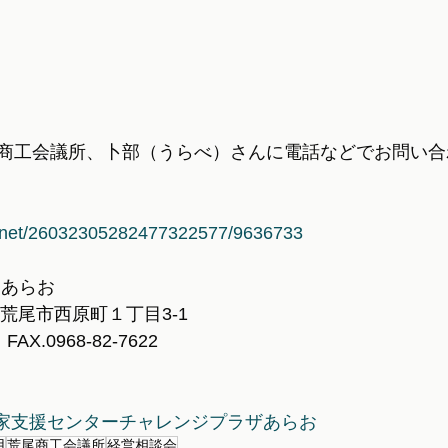
商工会議所、卜部（うらべ）さんに電話などでお問い合
la.net/26032305282477322577/9636733
 あらお
本県荒尾市西原町１丁目3-1
　FAX.0968-82-7622
家支援センターチャレンジプラザあらお
用
荒尾商工会議所
経営相談会