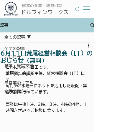
​熊本の創業・経営相談
​ドルフィンワークス
記事
全ての記事
全ての記事
6月11日荒尾経営相談会（IT）の
お知らせ
おしらせ（無料）
創業・経営支援
こんにちは、西田です。
荒尾商工会議所主催、経営相談会（IT）に
マーケティング
て
自営業のリアル
毎月第2水曜日にネットを活用した販促・集
女性の働き方
客支援を行っています。
面談は午後1時、2時、3時、4時の4枠、1
時間きざみでご相談に乗ります。