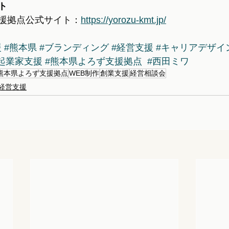
ト
援拠点公式サイト：
https://yorozu-kmt.jp/
援
#熊本県
#ブランディング
#経営支援
#キャリアデザイ
起業家支援
#熊本県よろず支援拠点
#西田ミワ
熊本県よろず支援拠点
WEB制作
創業支援
経営相談会
経営支援