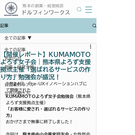
​熊本の創業・経営相談
​ドルフィンワークス
記事
全ての記事
全ての記事
【開催レポート】KUMAMOTO
お知らせ
よろず女子会｜熊本県よろず支援
創業・経営支援
拠点主催「選ばれるサービスの作
り方」勉強会が盛況！
マーケティング
3月24日、Pre-UXイノベーションハブに
自営業のリアル
て開催された
女性の働き方
KUMAMOTOよろず女子会勉強会
（熊本県
よろず支援拠点主催）
「お客様に愛され・選ばれるサービスの作り
方」
おかげさまで無事に終了しました！
今回は、
熊本県中小企業家同友会
・女性部会