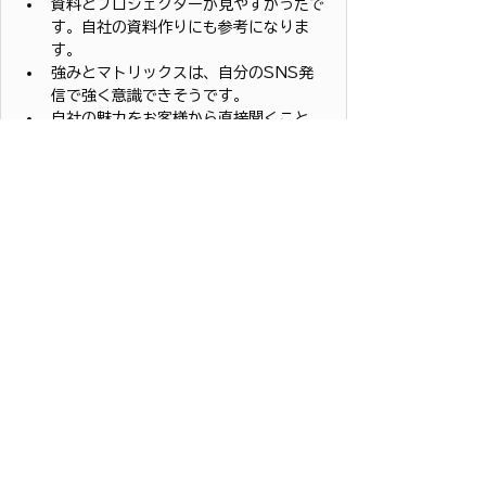
資料とプロジェクターが見やすかったで
す。自社の資料作りにも参考になりま
す。
強みとマトリックスは、自分のSNS発
信で強く意識できそうです。
自社の魅力をお客様から直接聞くこと、
書き込みやアンケートを活用することを
継続したいです。
自分の評価が分かり、改善できることが
明確になり、「愛され選ばれる店」にな
るためには必要だと分かりました。
タグ：
女性起業家支援
SNS活用
熊本県よろず支援拠点
ネット活用
お知らせ
マーケティング
創業・経営支援