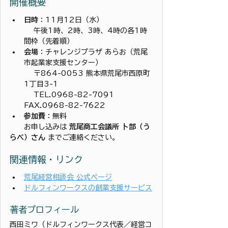
開催概要
日時
：11月12日（水）
 　午後1時、2時、3時、4時の各1時
間枠（先着順）
会場
：チャレンジプラザ あらお（荒尾
市起業家支援センター）
 　〒864-0053 熊本県荒尾市西原町
1丁目3-1
 　TEL.0968-82-7091　
FAX.0968-82-7622
参加費
：無料
　　お申し込みは 
荒尾商工会議所 卜部（う
らべ）さん
 までご連絡ください。
関連情報・リンク
荒尾経営相談会 公式ページ
ドルフィンワークスの創業支援サービス
著者プロフィール
西田ミワ（ドルフィンワークス代表／経営コ