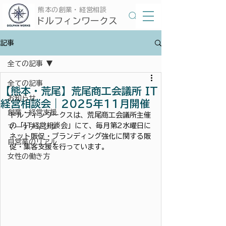
​熊本の創業・経営相談
​ドルフィンワークス
記事
全ての記事
全ての記事
【熊本・荒尾】荒尾商工会議所 IT
お知らせ
経営相談会｜2025年11月開催
創業・経営支援
ドルフィンワークスは、荒尾商工会議所主催
の「IT経営相談会」にて、毎月第2水曜日に
マーケティング
ネット販促・ブランディング強化に関する販
自営業のリアル
促・集客支援を行っています。
女性の働き方