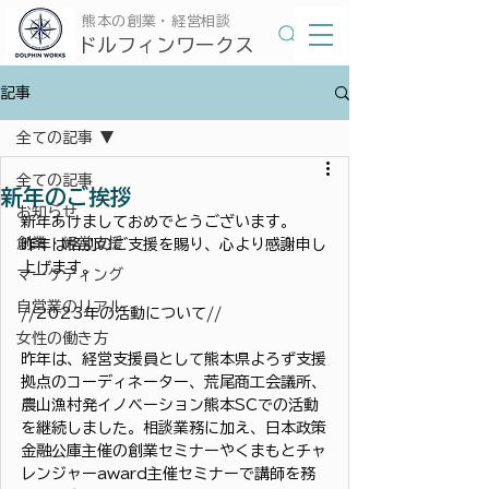
​熊本の創業・経営相談
​ドルフィンワークス
記事
全ての記事
全ての記事
新年のご挨拶
お知らせ
新年あけましておめでとうございます。
創業・経営支援
昨年は格別のご支援を賜り、心より感謝申し
上げます。
マーケティング
自営業のリアル
//2023年の活動について//
女性の働き方
昨年は、経営支援員として熊本県よろず支援
拠点のコーディネーター、荒尾商工会議所、
農山漁村発イノベーション熊本SCでの活動
を継続しました。相談業務に加え、日本政策
金融公庫主催の創業セミナーやくまもとチャ
レンジャーaward主催セミナーで講師を務