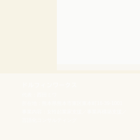
ドルフィンワークス
代表：西田ミワ
所在地：熊本県熊本市東区東本町16-39-1001
事業内容：女性起業家支援／事業再構築支援／
言語化コンサルティング
【熊本県よろず支援拠点】8
月の無料経営相談日｜西田担