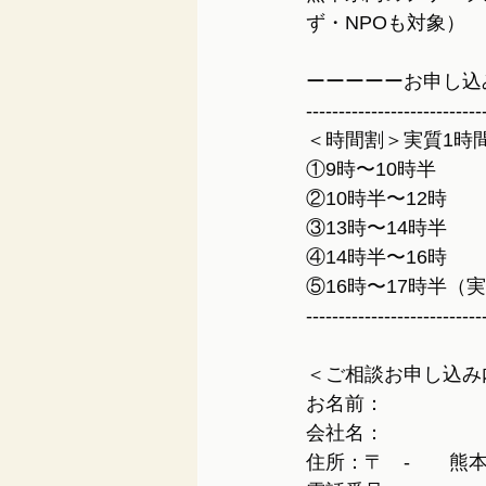
ず・NPOも対象）
ーーーーーお申し込
---------------------------
＜時間割＞実質1時
①9時〜10時半
②10時半〜12時
③13時〜14時半
④14時半〜16時
⑤16時〜17時半（
---------------------------
＜ご相談お申し込み
お名前：
会社名：
住所：〒　-　　熊