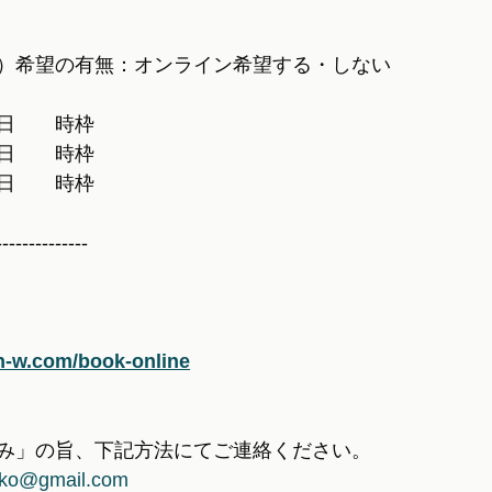
M）希望の有無：オンライン希望する・しない
日　　時枠
日　　時枠
日　　時枠
--------------
n-w.com/book-online
み」の旨、下記方法にてご連絡ください。
ko@gmail.com