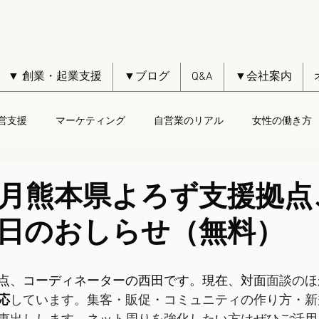
▼ 創業・起業支援
▼ブログ
Q&A
▼会社案内
営支援
マーケティング
自営業のリアル
女性の働き方
1月熊本県よろず支援拠点
日のおしらせ（無料）
点、コーディネーターの西田です。現在、対面
面談のほ
応
しています。集客・販促・コミュニティの作り方・新