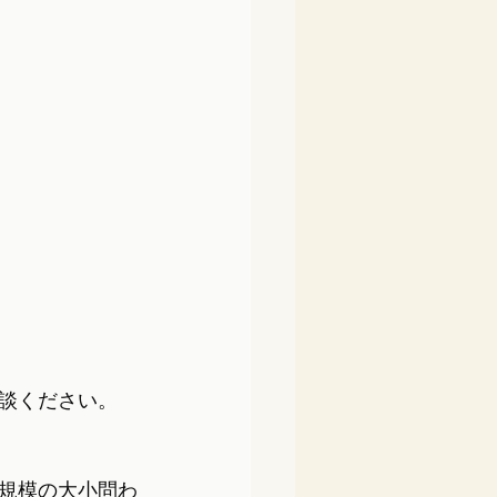
談ください。
規模の大小問わ