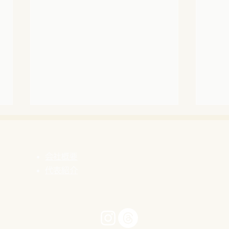
会社概要
代表紹介
【感謝！創業25周年】これま
【自
での歩みと、新しく始めるこ
の荒