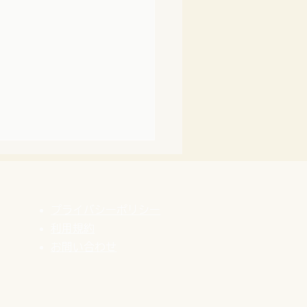
プライバシーポリシー
利用規約
​お問い合わせ
営業のリアル】ビジネス
波を25年サバイブでき