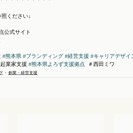
＊＊＊＊＊＊＊＊＊＊
参照ください↓
点公式サイト
/
援
#熊本県
#ブランディング
#経営支援
#キャリアデザイ
性起業家支援 
#熊本県よろず支援拠点
  ＃西田ミワ 
グ
創業・経営支援