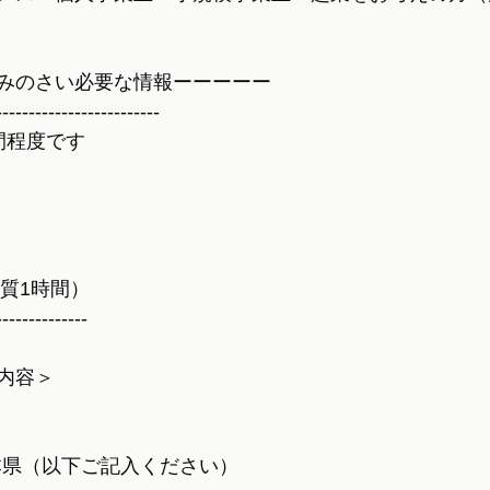
みのさい必要な情報ーーーーー
-------------------------
間程度です
実質1時間）
--------------
内容＞
本県（以下ご記入ください）