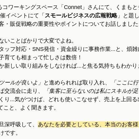
るコワーキングスペース「Connet」さんにて、くまも
主催イベントにて「
スモールビジネスの広報戦略
」と題し
客・販促戦略の重要性やポイントについてお話しました
ないことばかりで大変でよね。
タッフ対応・SNS発信・資金繰りに事務作業...と、煩
子育ても相まって忙しさは数倍！
か新しい取り組みをしなければ...と焦る気持ちもわかり
ツールが良いよ」
と進められれば取り入れ、
「ここに行
ば交流会に走り、
「集客に至らないのは私にスキルが足
くり...気がつけば、どれも使いこなせず、売上を上回
んてこと、よく聞きます。
旦深呼吸して、
あなたを必要としている、本当のお客様
けです。