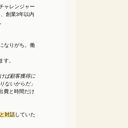
とチャレンジャー
、創業3年以内
。
雑になりがち。働
ます。
けば顧客獲得に
りないからだ」
る出費と時間だけ
と対話
していた