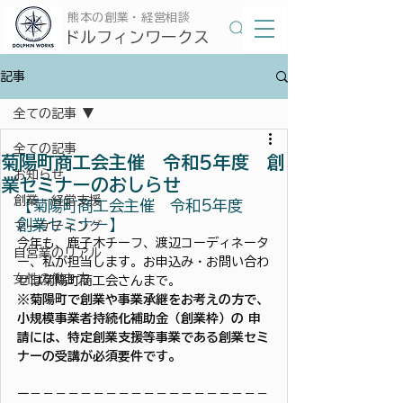
​熊本の創業・経営相談
​ドルフィンワークス
記事
全ての記事
全ての記事
菊陽町商工会主催 令和5年度 創
お知らせ
業セミナーのおしらせ
創業・経営支援
【菊陽町商工会主催　令和5年度　
創業セミナー】
マーケティング
今年も、鹿子木チーフ、渡辺コーディネータ
自営業のリアル
ー、私が担当します。お申込み・お問い合わ
女性の働き方
せは菊陽町商工会さんまで。
※菊陽町で創業や事業承継をお考えの方で、
小規模事業者持続化補助金（創業枠）の 申
請には、特定創業支援等事業である創業セミ
ナーの受講が必須要件です。
ー－－－－－－－－－－－－－－－－－－－