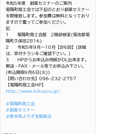
令和5年度　創業セミナーのご案内
菊陽町商工会では下記のとおり創業セミナー
を開催致します。参加費は無料となっており
ますので奮ってご参加ください。
記
1　　菊陽町商工会館　2階研修室(菊池郡菊
陽町久保田2816)
2　　令和5年9月～10月【計6回】(詳細
は、添付チラシをご確認下さい。)
3　　HPからお申込み用紙がDL出来ます。
郵送・FAX・メール等でお申込み下さい。
(申込期限9月6日(火))
【問い合わせ先】096-232-2757
【菊陽町商工会HP】
http://www.kikuyou.jp/
#菊陽町商工会
#創業セミナー
#熊本県よろず支援拠点