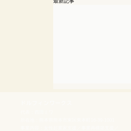
最新記事
ドルフィンワークス
代表：西田ミワ
所在地：熊本県熊本市東区東本町16-39-1001
事業内容：女性起業家支援／事業再構築支援／