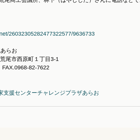
荒尾商工会議所、林下（はやしした）さんに電話などで
la.net/26032305282477322577/9636733
 あらお
本県荒尾市西原町１丁目3-1
　FAX.0968-82-7622
家支援センターチャレンジプラザあらお