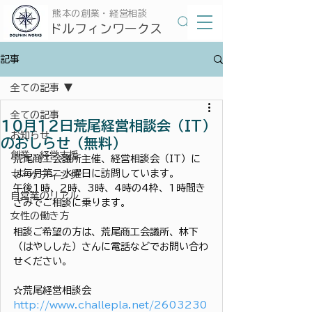
​熊本の創業・経営相談
​ドルフィンワークス
記事
全ての記事
全ての記事
10月12日荒尾経営相談会（IT）
お知らせ
のおしらせ（無料）
創業・経営支援
荒尾商工会議所主催、経営相談会（IT）に
は毎月第二水曜日に訪問しています。
マーケティング
午後1時、2時、3時、4時の4枠、1時間き
自営業のリアル
ざみでご相談に乗ります。
女性の働き方
相談ご希望の方は、荒尾商工会議所、林下
（はやしした）さんに電話などでお問い合わ
せください。
☆荒尾経営相談会
http://www.challepla.net/2603230