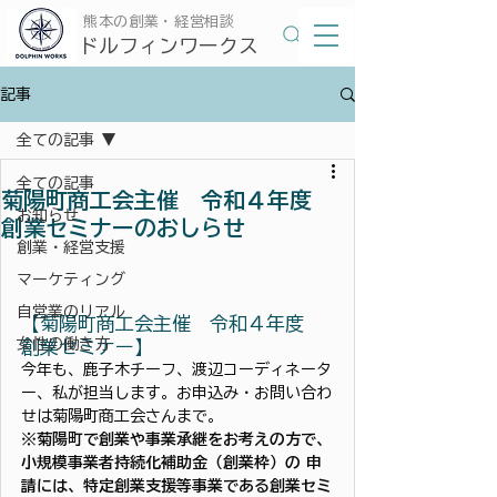
​熊本の創業・経営相談
​ドルフィンワークス
記事
全ての記事
全ての記事
菊陽町商工会主催 令和４年度
お知らせ
創業セミナーのおしらせ
創業・経営支援
マーケティング
自営業のリアル
【菊陽町商工会主催　令和４年度　
女性の働き方
創業セミナー】
今年も、鹿子木チーフ、渡辺コーディネータ
ー、私が担当します。お申込み・お問い合わ
せは菊陽町商工会さんまで。
※菊陽町で創業や事業承継をお考えの方で、
小規模事業者持続化補助金（創業枠）の 申
請には、特定創業支援等事業である創業セミ