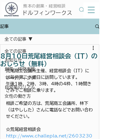
​熊本の創業・経営相談
​ドルフィンワークス
記事
全ての記事
全ての記事
8月10日荒尾経営相談会（IT）の
お知らせ
おしらせ（無料）
創業・経営支援
荒尾商工会議所主催、経営相談会（IT）に
は毎月第二水曜日に訪問しています。
マーケティング
午後1時、2時、3時、4時の4枠、1時間き
自営業のリアル
ざみでご相談に乗ります。
女性の働き方
相談ご希望の方は、荒尾商工会議所、林下
（はやしした）さんに電話などでお問い合わ
せください。
☆荒尾経営相談会
http://www.challepla.net/2603230