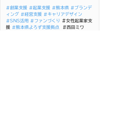
#創業支援
#起業支援
#熊本県
#ブランデ
ィング
#経営支援
#キャリアデザイン
#SNS活用
#ファンづくり
 ＃女性起業家支
援 
#熊本県よろず支援拠点
  ＃西田ミワ 
マーケティング
創業・経営支援
すべて表示
最新記事