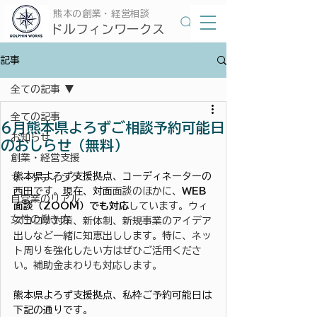
​熊本の創業・経営相談
​ドルフィンワークス
記事
全ての記事
全ての記事
6月熊本県よろずご相談予約可能日
お知らせ
のおしらせ（無料）
創業・経営支援
熊本県よろず支援拠点、コーディネーターの
マーケティング
西田です。現在、対面
面談のほかに、
WEB
自営業のリアル
面談（ZOOM）でも対応
しています。ウィ
女性の働き方
ズコロナ対策、新体制、新規事業のアイデア
出しなど一緒に知恵出しします。特に、ネッ
ト周りを強化したい方はぜひご活用くださ
い。補助金まわりも対応します。
熊本県よろず支援拠点、私枠ご予約可能日は
下記の通りです。