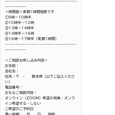
----------------------------------------
------------
＜時間割＞実質1時間程度です
①9時〜10時半
②10時半〜12時
③13時〜14時半
④14時半〜16時
⑤16時〜17時半（実質1時間）
----------------------------------------
------------
＜ご相談お申し込み内容＞
お名前：
会社名：
住所：〒　-　　熊本県（以下ご記入くださ
い）
電話番号：
おもなご相談内容：
オンライン（ZOOM）希望の有無：オンラ
イン希望する・しない
ご希望のご予約日
第一候補：　月　　日　　時枠