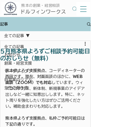
​熊本の創業・経営相談
​ドルフィンワークス
記事
全ての記事
全ての記事
5月熊本県よろずご相談予約可能日
お知らせ
のおしらせ（無料）
創業・経営支援
熊本県よろず支援拠点、コーディネーターの
マーケティング
西田です。現在、対面
面談のほかに、
WEB
自営業のリアル
面談（ZOOM）でも対応
しています。ウィ
女性の働き方
ズコロナ対策、新体制、新規事業のアイデア
出しなど一緒に知恵出しします。特に、ネッ
ト周りを強化したい方はぜひご活用くださ
い。補助金まわりも対応します。
熊本県よろず支援拠点、私枠ご予約可能日は
下記の通りです。