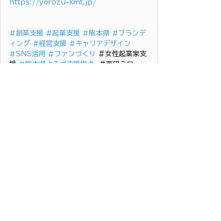
https://yorozu-kmt.jp/
#創業支援
#起業支援
#熊本県
#ブランデ
ィング
#経営支援
#キャリアデザイン
#SNS活用
#ファンづくり
 ＃女性起業家支
援 
#熊本県よろず支援拠点
  ＃西田ミワ 
マーケティング
創業・経営支援
すべて表示
最新記事