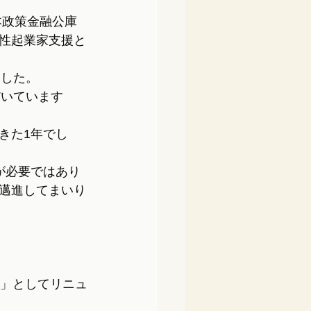
本政策金融公庫
性起業家支援と
ました。
だいています
きた1年でし
が必要ではあり
邁進してまいり
」としてリニュ