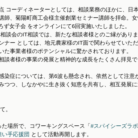
点 コーディネーターとしては、相談業務のほかに、日
講師、菊陽町商工会様主催創業セミナー講師を拝命。女
よろず女子会 をオンラインにて6回実施いたしました。
営相談会のIT相談では、新たな相談者様とのご縁があり
ンナー としては、地元農家様のIT面で関わらせていた
いた事業者様のポテンシャルに驚かされております。
相談者様の事業の発展と精神的な成長をたくさん拝見で
感染症については、第6波も懸念され、依然として注意
みつつ、しなかやに生き抜く知恵を共有し、相互発展に
いて。
った場所で、コワーキングスペース「
#スパイシーズラボ
担い手応援団
 として活動再開します。