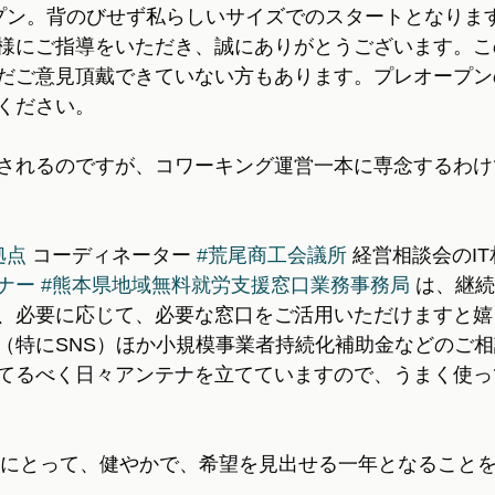
プン。背のびせず私らしいサイズでのスタートとなりま
様にご指導をいただき、誠にありがとうございます。こ
だご意見頂戴できていない方もあります。プレオープン
ください。
されるのですが、コワーキング運営一本に専念するわけ
拠点
 コーディネーター 
#荒尾商工会議所
 経営相談会のI
ナー
#熊本県地域無料就労支援窓口業務事務局
 は、継
、必要に応じて、必要な窓口をご活用いただけますと嬉
（特にSNS）ほか小規模事業者持続化補助金などのご
てるべく日々アンテナを立てていますので、うまく使っ
さまにとって、健やかで、希望を見出せる一年となること