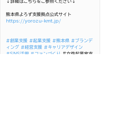
↓詳細はこちらをご参照ください↓
熊本県よろず支援拠点公式サイト
https://yorozu-kmt.jp/
#創業支援
#起業支援
#熊本県
#ブランデ
ィング
#経営支援
#キャリアデザイン
#SNS活用
#ファンづくり
 ＃女性起業家支
援 
#熊本県よろず支援拠点
  ＃西田ミワ 
創業・経営支援
マーケティング
すべて表示
最新記事