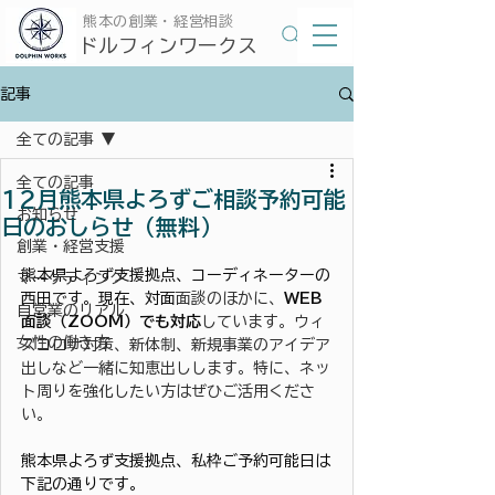
​熊本の創業・経営相談
​ドルフィンワークス
記事
全ての記事
全ての記事
12月熊本県よろずご相談予約可能
お知らせ
日のおしらせ（無料）
創業・経営支援
熊本県よろず支援拠点、コーディネーターの
マーケティング
西田です。現在、対面
面談のほかに、
WEB
自営業のリアル
面談（ZOOM）でも対応
しています。ウィ
女性の働き方
ズコロナ対策、新体制、新規事業のアイデア
出しなど一緒に知恵出しします。特に、ネッ
ト周りを強化したい方はぜひご活用くださ
い。
熊本県よろず支援拠点、私枠ご予約可能日は
下記の通りです。