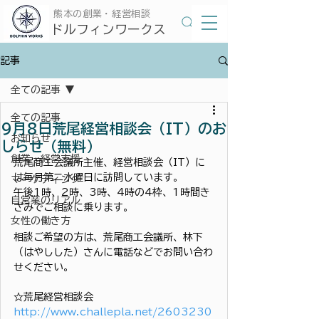
​熊本の創業・経営相談
​ドルフィンワークス
記事
全ての記事
全ての記事
9月8日荒尾経営相談会（IT）のお
お知らせ
しらせ（無料）
創業・経営支援
荒尾商工会議所主催、経営相談会（IT）に
は毎月第二水曜日に訪問しています。
マーケティング
午後1時、2時、3時、4時の4枠、1時間き
自営業のリアル
ざみでご相談に乗ります。
女性の働き方
相談ご希望の方は、荒尾商工会議所、林下
（はやしした）さんに電話などでお問い合わ
せください。
☆荒尾経営相談会
http://www.challepla.net/2603230