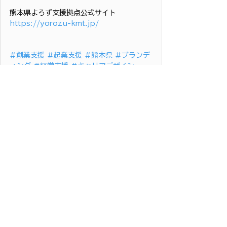
熊本県よろず支援拠点公式サイト
https://yorozu-kmt.jp/
#創業支援
#起業支援
#熊本県
#ブランデ
ィング
#経営支援
#キャリアデザイン
#SNS活用
#ファンづくり
 ＃女性起業家支
援 
#熊本県よろず支援拠点
  ＃西田ミワ 
すべて表示
最新記事