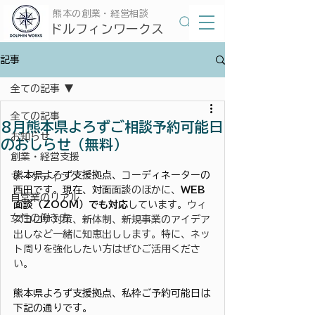
​熊本の創業・経営相談
​ドルフィンワークス
記事
全ての記事
全ての記事
8月熊本県よろずご相談予約可能日
お知らせ
のおしらせ（無料）
創業・経営支援
熊本県よろず支援拠点、コーディネーターの
マーケティング
西田です。現在、対面
面談のほかに、
WEB
自営業のリアル
面談（ZOOM）でも対応
しています。ウィ
女性の働き方
ズコロナ対策、新体制、新規事業のアイデア
出しなど一緒に知恵出しします。特に、ネッ
ト周りを強化したい方はぜひご活用くださ
い。
熊本県よろず支援拠点、私枠ご予約可能日は
下記の通りです。