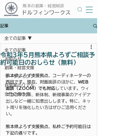
​熊本の創業・経営相談
​ドルフィンワークス
記事
全ての記事
全ての記事
令和3年5月熊本県よろずご相談予
お知らせ
約可能日のおしらせ（無料）
創業・経営支援
熊本県よろず支援拠点、コーディネーターの
マーケティング
西田です。現在、対面
面談のほかに、
WEB
自営業のリアル
面談（ZOOM）でも対応
しています。ウィ
女性の働き方
ズコロナ対策、新体制、新規事業のアイデア
出しなど一緒に知恵出しします。特に、ネッ
ト周りを強化したい方はぜひご活用くださ
い。
熊本県よろず支援拠点、私枠ご予約可能日は
下記の通りです。