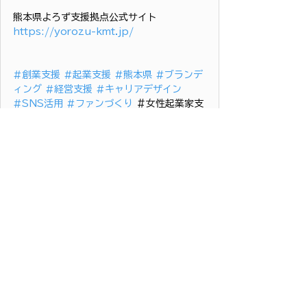
熊本県よろず支援拠点公式サイト
https://yorozu-kmt.jp/
#創業支援
#起業支援
#熊本県
#ブランデ
ィング
#経営支援
#キャリアデザイン
#SNS活用
#ファンづくり
 ＃女性起業家支
援 
#熊本県よろず支援拠点
  ＃西田ミワ 
マーケティング
創業・経営支援
すべて表示
最新記事