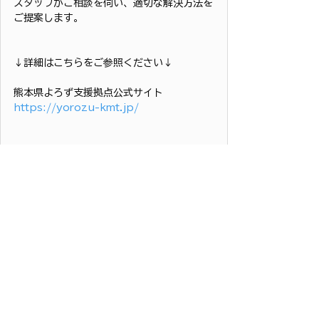
スタッフがご相談を伺い、適切な解決方法を
ご提案します。
↓詳細はこちらをご参照ください↓
熊本県よろず支援拠点公式サイト
https://yorozu-kmt.jp/
#創業支援
#起業支援
#熊本県
#ブランデ
ィング
#経営支援
#キャリアデザイン
#SNS活用
#ファンづくり
 ＃女性起業家支
援 
#熊本県よろず支援拠点
  ＃西田ミワ 
すべて表示
最新記事