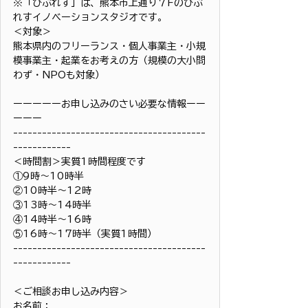
※「びぷれす」は、熊本市上通り７Fのびぷ
れすイノベーションスタジオです。
＜対象＞
熊本県内のフリーランス・個人事業主・小規
模事業主・起業をお考えの方（規模の大小問
わず・NPOも対象）
ーーーーーお申し込みのさい必要な情報ーー
ーーー
----------------------------------------
------------
＜時間割＞実質1時間程度です
①9時〜10時半
②10時半〜12時
③13時〜14時半
④14時半〜16時
⑤16時〜17時半（実質1時間）
----------------------------------------
------------
＜ご相談お申し込み内容＞
お名前：