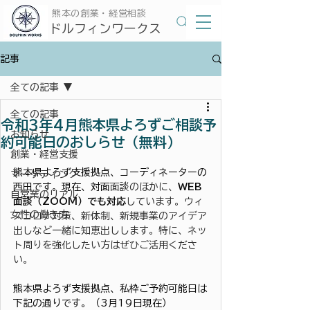
​熊本の創業・経営相談
​ドルフィンワークス
記事
全ての記事
全ての記事
令和3年4月熊本県よろずご相談予
お知らせ
約可能日のおしらせ（無料）
創業・経営支援
熊本県よろず支援拠点、コーディネーターの
マーケティング
西田です。現在、対面
面談のほかに、
WEB
自営業のリアル
面談（ZOOM）でも対応
しています。ウィ
女性の働き方
ズコロナ対策、新体制、新規事業のアイデア
出しなど一緒に知恵出しします。特に、ネッ
ト周りを強化したい方はぜひご活用くださ
い。
熊本県よろず支援拠点、私枠ご予約可能日は
下記の通りです。（3月19日現在）