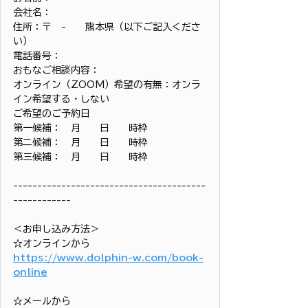
会社名：
住所：〒　-　　熊本県（以下ご記入くださ
い）
電話番号：
おもなご相談内容：
オンライン（ZOOM）希望の有無：オンラ
イン希望する・しない
ご希望のご予約日
第一候補：　月　　日　　時枠
第二候補：　月　　日　　時枠
第三候補：　月　　日　　時枠
----------------------------------------
------------
＜お申し込み方法＞
☆オンラインから
https://www.dolphin-w.com/book-
online
☆メールから