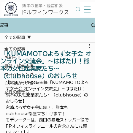
​熊本の創業・経営相談
​ドルフィンワークス
記事
全ての記事
全ての記事
「KUMAMOTOよろず女子会 オ
お知らせ
ンライン交流会」〜はばたけ！熊
創業・経営支援
本の女性起業家たち〜
（clubhouse）のおしらせ
マーケティング
【3月7日PM8時開催「KUMAMOTOよろ
自営業のリアル
ず女子会 オンライン交流会」〜はばたけ！
女性の働き方
熊本の女性起業家たち〜（clubhouse）の
おしらせ】
宮崎よろず女子会に続き、熊本も
cubhouse部屋立ち上げます！
モデレーターは、西田の暴走ストッパー役で
FPオフィスライフエールの岩永さんにお願
いしています