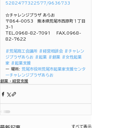
5282477322577/9636733
☆チャレンジプラザ あらお
〒864-0053　熊本県荒尾市西原町１丁目
3-1
TEL.0968-82-7091 　FAX.0968-
82-7622
＃荒尾商工会議所
＃経営相談会
＃チャレン
ジプラザあらお
＃起業
＃創業
＃女性起業
家
＃起業支援
ー 場所: 
荒尾市役所荒尾市起業家支援センタ
ーチャレンジプラザあらお
創業・経営支援
すべて表示
最新記事