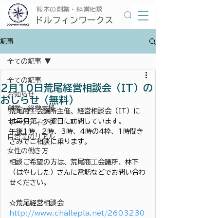
​熊本の創業・経営相談
​ドルフィンワークス
記事
全ての記事
全ての記事
2月10日荒尾経営相談会（IT）の
お知らせ
おしらせ（無料）
創業・経営支援
荒尾商工会議所主催、経営相談会（IT）に
は毎月第二水曜日に訪問しています。
マーケティング
午後1時、2時、3時、4時の4枠、1時間き
自営業のリアル
ざみでご相談に乗ります。
女性の働き方
相談ご希望の方は、荒尾商工会議所、林下
（はやしした）さんに電話などでお問い合わ
せください。
☆荒尾経営相談会
http://www.challepla.net/2603230