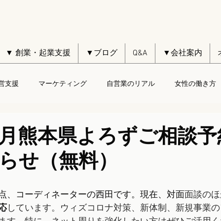
▼ 創業・起業支援
▼ブログ
Q&A
▼会社案内
営支援
マーケティング
自営業のリアル
女性の働き方
2月熊本県よろずご相談予
らせ（無料）
点、コーディネーターの西田です。現在、対面
面談のほ
応
しています。ウィズコロナ対策、新体制、新規事業の