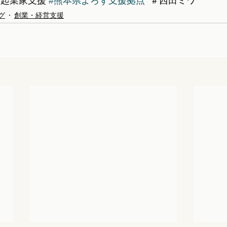
性起業家支援 
#熊本県よろず支援拠点
  ＃西田ミワ 
グ
創業・経営支援