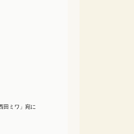
「西田ミワ」宛に