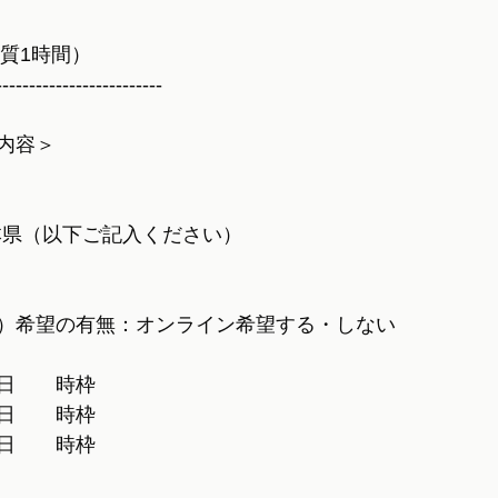
実質1時間）
-------------------------
内容＞
本県（以下ご記入ください）
M）希望の有無：オンライン希望する・しない
日　　時枠
日　　時枠
日　　時枠