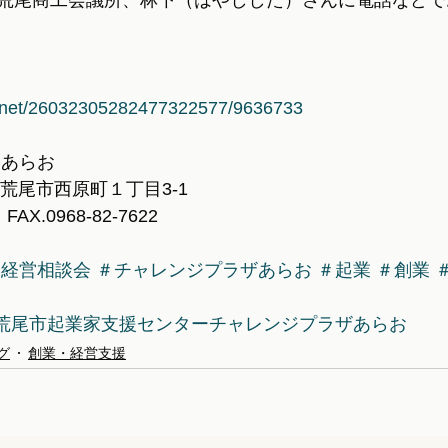
荒尾商工会議所、林下（はやしした）さんに電話などで
la.net/26032305282477322577/9636733
 あらお
本県荒尾市西原町１丁目3-1
　FAX.0968-82-7622
＃経営相談会
＃チャレンジプラザあらお
＃起業
＃創業
荒尾市起業家支援センターチャレンジプラザあらお
グ
創業・経営支援