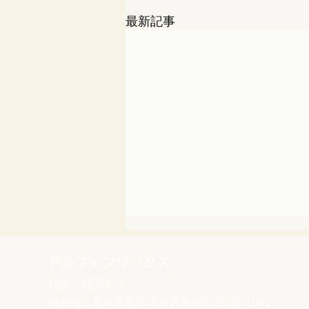
最新記事
ドルフィンワークス
代表：西田ミワ
所在地：熊本県熊本市東区東本町16-39-1001