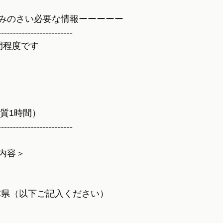
みのさい必要な情報ーーーーー
-------------------------
間程度です
実質1時間）
-------------------------
内容＞
本県（以下ご記入ください）