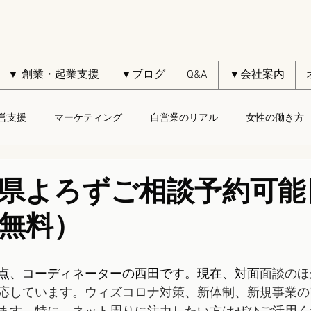
▼ 創業・起業支援
▼ブログ
Q&A
▼会社案内
営支援
マーケティング
自営業のリアル
女性の働き方
本県よろずご相談予約可能
無料）
点、コーディネーターの西田です。現在、対面
面談のほ
対応しています。ウィズコロナ対策、新体制、新規事業