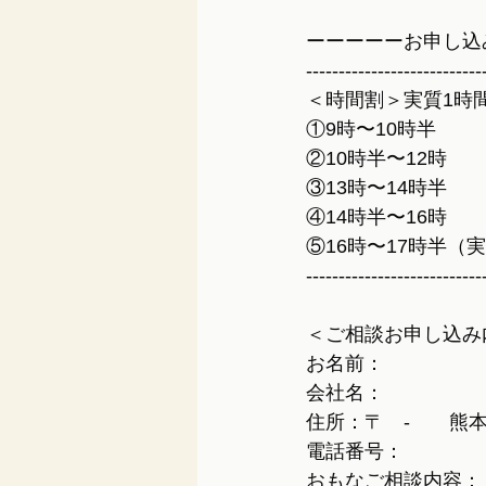
ーーーーーお申し込
---------------------------
＜時間割＞実質1時
①9時〜10時半
②10時半〜12時
③13時〜14時半
④14時半〜16時
⑤16時〜17時半（
---------------------------
＜ご相談お申し込み
お名前：
会社名：
住所：〒　-　　熊
電話番号：
おもなご相談内容：