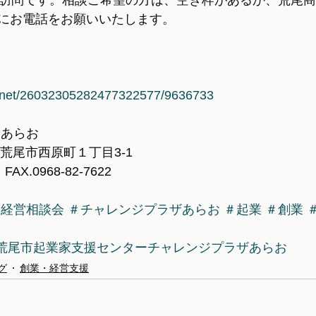
の訪問です。相談ご希望の方は、空き枠があるか、荒尾
にお電話をお願いいたします。
la.net/26032305282477322577/9636733
 あらお
本県荒尾市西原町１丁目3-1
　FAX.0968-82-7622
＃経営相談会
＃チャレンジプラザあらお
＃起業
＃創業
荒尾市起業家支援センターチャレンジプラザあらお
グ
創業・経営支援