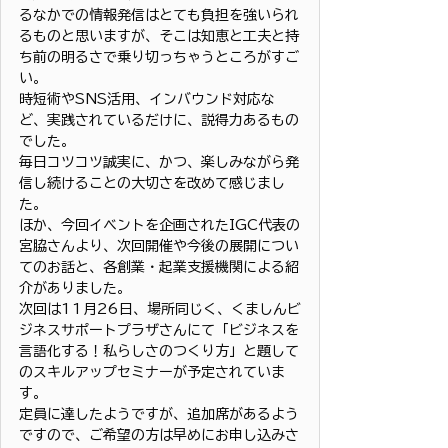
るなかでの情報発信はとても負担を強いられ
るものと思いますが、そこは知恵と工夫と持
ち前の明るさで乗り切っちゃうところがすご
い。
時短術やSNS活用、インバウンド対応な
ど、実践されているだけに、説得力あるもの
でした。
毎日コツコツ誠実に、かつ、楽しみながら発
信し続けることの大切さを改めて感じまし
た。
ほか、今回イベントを企画されたIGC代表の
宮脇さんより、次回開催や今後の展開につい
てのお話と、各創業・起業支援機関による紹
介がありました。
次回は11月26日、場所同じく、くましんビ
ジネスサポートプラザさんにて「ビジネスを
言語化する！私らしさのつくり方」と題して
のスキルアップセミナーが予定されていま
す。
定員に達したようですが、追加席があるよう
ですので、ご希望の方は早めにお申し込みさ