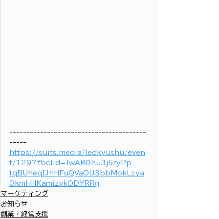
----------------------------------------
-----
https://suits.media/ledkyushu/even
t/129?fbclid=IwAR0hu3j5ryPp-
tqBUheqIJhHFuQVaOU3bbMokLzya
0kmHHKamizvkODYRRg
マーケティング
お知らせ
創業・経営支援