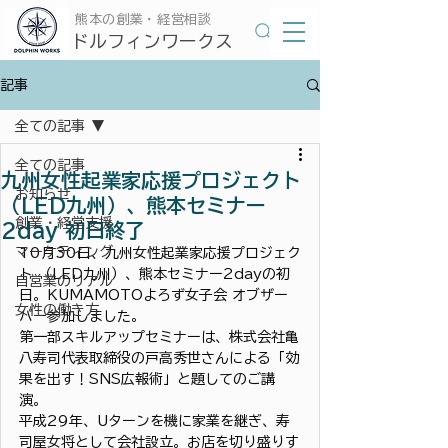
​熊本の創業・経営相談
​ドルフィンワークス
記事
全ての記事
全ての記事
九州女性起業家応援プロジェクト
お知らせ
（LED九州）、熊本セミナー
創業・経営支援
2day 初日終了
マーケティング
10月30日、九州女性起業家応援プロジェク
ト （LED九州）、熊本セミナー2dayの初
自営業のリアル
日。KUMAMOTOよろず女子会 オブザー
女性の働き方
バー参加しました。
第一部スキルアップセミナーは、株式会社亀
八寿司代表取締役の戸高秀世さんによる「効
果を出す！SNS広報術」と題してのご講
演。
平成29年、Uターンを機に家業を継ぎ、寿
司屋女将として会社設立。お店を切り盛りす