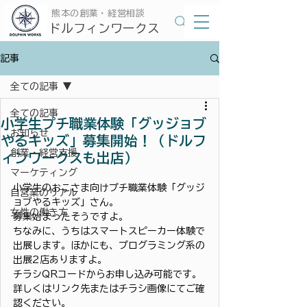
​熊本の創業・経営相談
​ドルフィンワークス
記事
全ての記事
全ての記事
小学生プチ職業体験「グッジョブ
お知らせ
やるキッズ」募集開始！（ドルフ
創業・経営支援
ィンワークスも出店）
マーケティング
小学生のおこさま向けプチ職業体験「グッジ
自営業のリアル
ョブやるキッズ」さん。
女性の働き方
募集始まったそうですよ。
ちなみに、うちはスマートスピーカー体験で
出展します。ほかにも、プログラミング系の
出展2店ありますよ。
チラシQRコードからお申し込み可能です。
詳しくはリンク先またはチラシ画像にてご確
認ください。