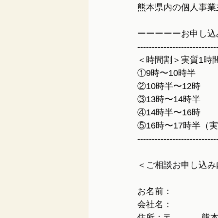
熊本県内の個人事業
ーーーーーお申し込
---------------------------
＜時間割＞実質1時
①9時〜10時半
②10時半〜12時
③13時〜14時半
④14時半〜16時
⑤16時〜17時半（
---------------------------
＜ご相談お申し込み
お名前：
会社名：
住所：〒　-　　熊