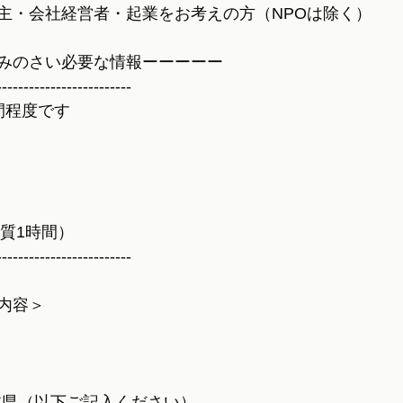
主・会社経営者・起業をお考えの方（NPOは除く）
みのさい必要な情報ーーーーー
-------------------------
間程度です
実質1時間）
-------------------------
内容＞
本県（以下ご記入ください）