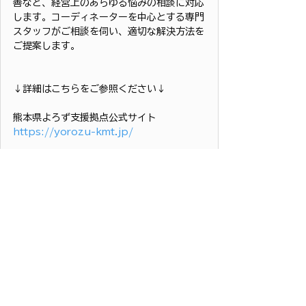
善など、経営上のあらゆる悩みの相談に対応
します。コーディネーターを中心とする専門
スタッフがご相談を伺い、適切な解決方法を
ご提案します。
↓詳細はこちらをご参照ください↓
熊本県よろず支援拠点公式サイト
https://yorozu-kmt.jp/
#創業支援
#ブランディング
#経営支援
#
コーチング
#交流分析
#SNS活用
#集客
#ファンづくり