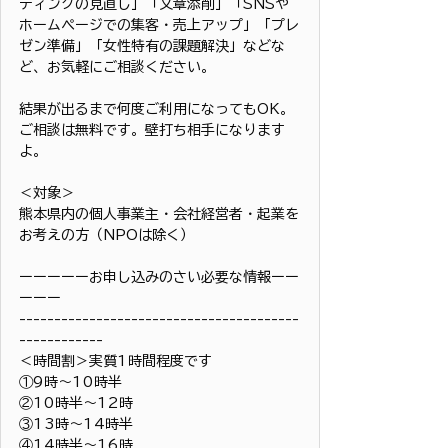
ディングの見直し」「文章添削」「SNSや
ホームページでの集客・売上アップ」「プレ
ゼン準備」「女性特有の課題解決」などな
ど、お気軽にご相談ください。
結果が出るまで何度ご利用になってもOK。
ご相談は無料です。壁打ち相手になります
よ。
＜対象＞
熊本県内の個人事業主・会社経営者・起業を
お考えの方（NPOは除く）
ーーーーーお申し込みのさい必要な情報ーー
ーーー
----------------------------------------
------------
＜時間割＞実質1時間程度です
①9時〜10時半
②10時半〜12時
③13時〜14時半
④14時半〜16時