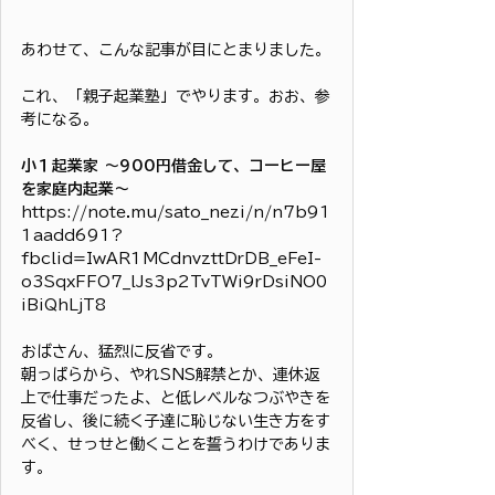
あわせて、こんな記事が目にとまりました。
これ、「親子起業塾」でやります。おお、参
考になる。
小１起業家 〜900円借金して、コーヒー屋
を家庭内起業〜
https://note.mu/sato_nezi/n/n7b91
1aadd691?
fbclid=IwAR1MCdnvzttDrDB_eFeI-
o3SqxFFO7_lJs3p2TvTWi9rDsiNO0
iBiQhLjT8
おばさん、猛烈に反省です。
朝っぱらから、やれSNS解禁とか、連休返
上で仕事だったよ、と低レベルなつぶやきを
反省し、後に続く子達に恥じない生き方をす
べく、せっせと働くことを誓うわけでありま
す。