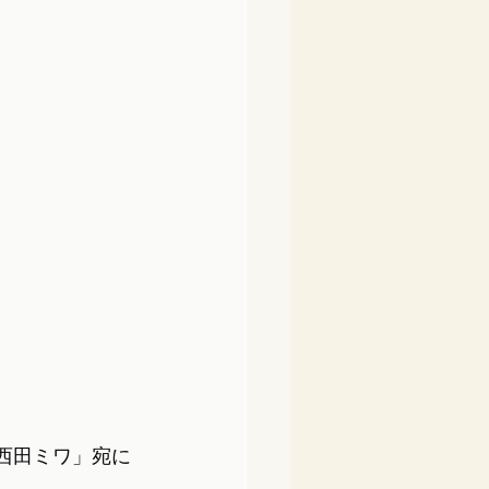
「西田ミワ」宛に