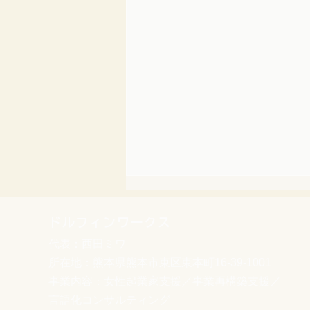
ドルフィンワークス
代表：西田ミワ
所在地：熊本県熊本市東区東本町16-39-1001
事業内容：女性起業家支援／事業再構築支援／
言語化コンサルティング