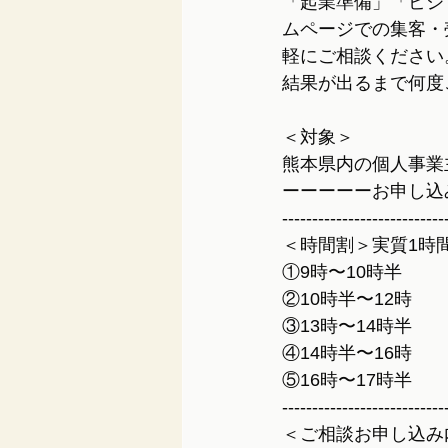
「起業準備」「ビジ
ムページでの集客・
軽にご相談ください
結果が出るまで何度
＜対象＞
熊本県内の個人事業
ーーーーーお申し込
---------------------------
＜時間割＞実質1時
①9時〜10時半
②10時半〜12時
③13時〜14時半
④14時半〜16時
⑤16時〜17時半
---------------------------
＜ご相談お申し込み