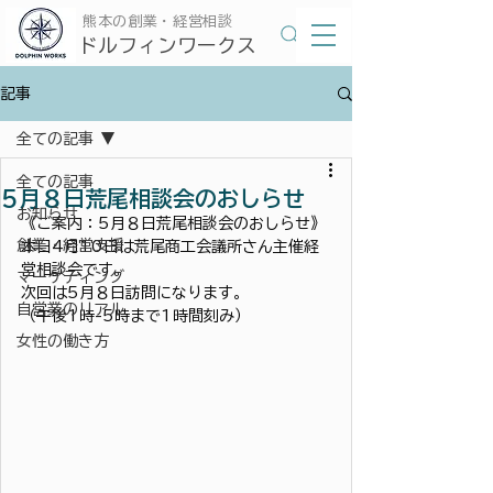
​熊本の創業・経営相談
​ドルフィンワークス
記事
全ての記事
全ての記事
5月８日荒尾相談会のおしらせ
お知らせ
《ご案内：5月８日荒尾相談会のおしらせ》
創業・経営支援
本日4月10日は荒尾商工会議所さん主催経
営相談会です。
マーケティング
次回は5月８日訪問になります。
自営業のリアル
（午後1時-5時まで1時間刻み）
女性の働き方