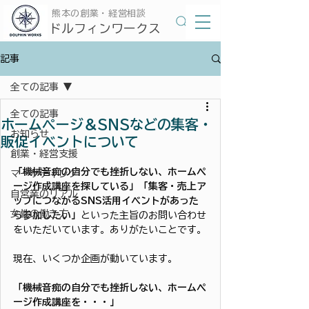
​熊本の創業・経営相談
​ドルフィンワークス
記事
全ての記事
全ての記事
ホームページ＆SNSなどの集客・
お知らせ
販促イベントについて
創業・経営支援
「機械音痴の自分でも挫折しない、ホームペ
マーケティング
ージ作成講座を探している」「集客・売上ア
自営業のリアル
ップにつながるSNS活用イベントがあった
女性の働き方
ら参加したい」
といった主旨のお問い合わせ
をいただいています。ありがたいことです。
現在、いくつか企画が動いています。
「機械音痴の自分でも挫折しない、ホームペ
ージ作成講座を・・・」