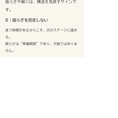
揺らぎや偏りは、構造を見直すサインで
す。
8｜揺らぎを否定しない
迷う時期があるからこそ、次のステージに進め
る。
揺らぎは“準備期間”であり、欠陥ではありま
せん。
9｜再構築はいつからでもできる
年齢・背景・過去の選択は、制限にはなりませ
ん。
いまのあなたの位置から、再び設計し直せます。
10｜変化は、誰かの道を照らす
あなたが整えていく姿は、
次の世代の女性たちに希望と可能性を示す灯台
になります。