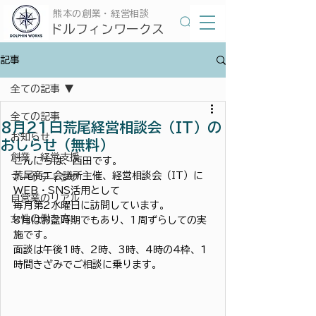
​熊本の創業・経営相談
​ドルフィンワークス
記事
全ての記事
全ての記事
8月21日荒尾経営相談会（IT）の
お知らせ
おしらせ（無料）
創業・経営支援
こんにちは、西田です。
荒尾商工会議所主催、経営相談会（IT）に
マーケティング
WEB・SNS活用として
自営業のリアル
毎月第2水曜日に訪問しています。
女性の働き方
8月はお盆時期でもあり、1周ずらしての実
施です。
面談は午後1時、2時、3時、4時の4枠、1
時間きざみでご相談に乗ります。