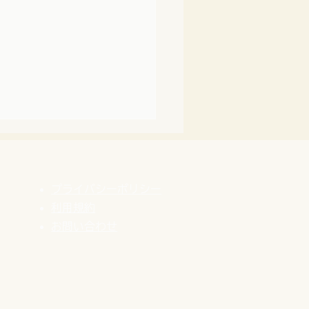
プライバシーポリシー
利用規約
​お問い合わせ
謝！創業25周年】これま
歩みと、新しく始めるこ
ついて