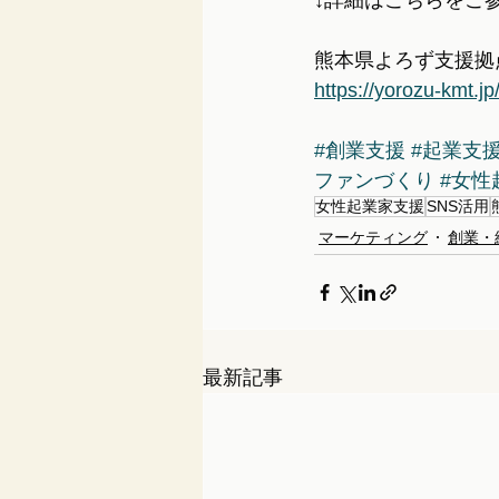
↓詳細はこちらをご
熊本県よろず支援拠
https://yorozu-kmt.jp
#創業支援
#起業支
ファンづくり
#女性
女性起業家支援
SNS活用
マーケティング
創業・
最新記事