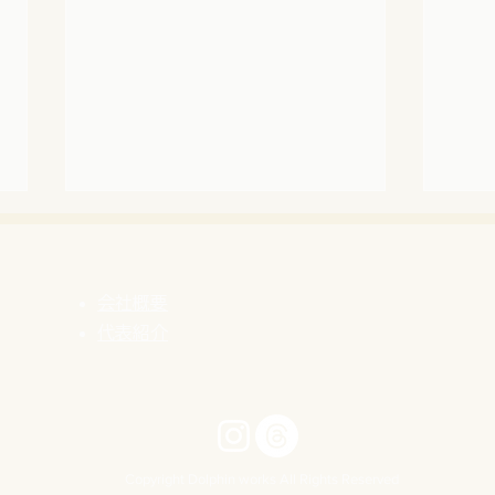
会社概要
代表紹介
【熊本県よろず支援拠点】8
【感
月の無料経営相談日｜西田担
での
当
とに
Copyright Dolphin works All Rights Reserved