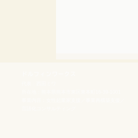
ドルフィンワークス
代表：西田ミワ
所在地：熊本県熊本市東区東本町16-39-1001
事業内容：女性起業家支援／事業再構築支援／
言語化コンサルティング
【シェア歓迎】熊本地震で被
災された事業者の皆さまへ｜
まず確認してほしい3つのこ
と