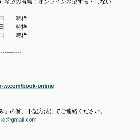
M）希望の有無：オンライン希望する・しない
日　　時枠
日　　時枠
日　　時枠
------------
n-w.com/book-online
み」の旨、下記方法にてご連絡ください。
ko@gmail.com