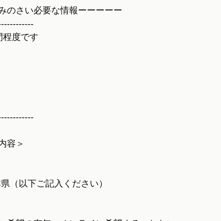
みのさい必要な情報ーーーーー
------------
間程度です
------------
内容＞
本県（以下ご記入ください）