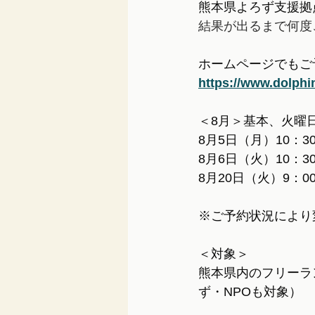
熊本県よろず支援拠
結果が出るまで何度
ホームページでもご
https://www.dolphi
＜8
月＞基本、火曜
8
月5日（月）
10：30
8
月6日（火）10：30
8
月20日（火）9：00
※ご予約状況により
＜対象＞
熊本県内のフリーラ
ず・NPOも対象）