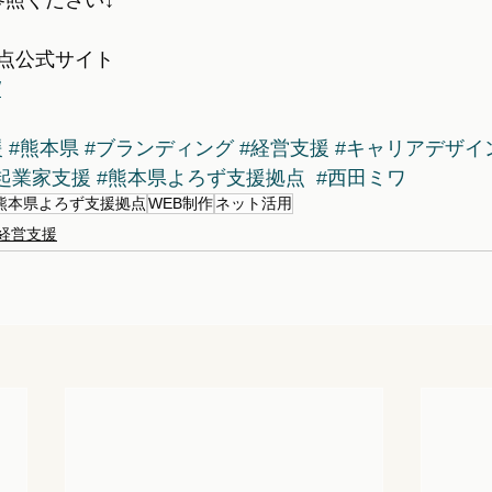
参照ください↓
点公式サイト
/
援
#熊本県
#ブランディング
#経営支援
#キャリアデザイ
起業家支援
#熊本県よろず支援拠点
#西田ミワ
熊本県よろず支援拠点
WEB制作
ネット活用
経営支援