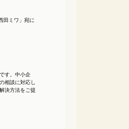
「西田ミワ」宛に
です。中小企
の相談に対応し
解決方法をご提